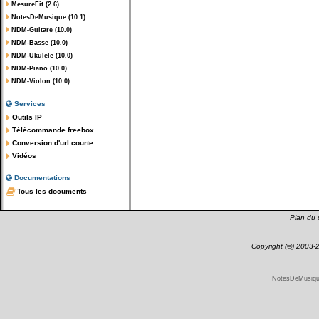
MesureFit (2.6)
NotesDeMusique (10.1)
NDM-Guitare (10.0)
NDM-Basse (10.0)
NDM-Ukulele (10.0)
NDM-Piano (10.0)
NDM-Violon (10.0)
Services
Outils IP
Télécommande freebox
Conversion d'url courte
Vidéos
Documentations
Tous les documents
Plan du s
Copyright (©) 2003
NotesDeMusique