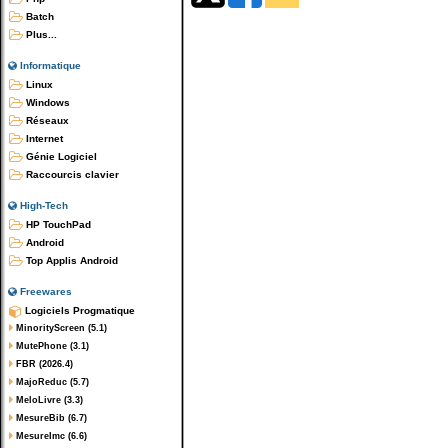
Batch
Plus...
Informatique
Linux
Windows
Réseaux
Internet
Génie Logiciel
Raccourcis clavier
High-Tech
HP TouchPad
Android
Top Applis Android
Freewares
Logiciels Progmatique
MinorityScreen (5.1)
MutePhone (3.1)
FBR (2026.4)
MajoReduc (5.7)
MeloLivre (3.3)
MesureBib (6.7)
MesureImc (6.6)