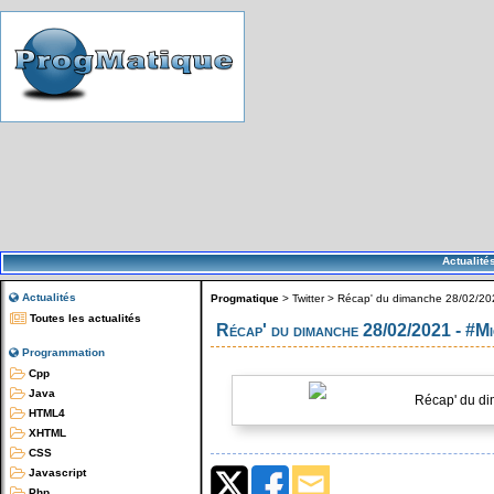
Actualité
Actualités
Progmatique
>
Twitter
>
Récap' du dimanche 28/02/202
Toutes les actualités
Récap' du dimanche 28/02/2021 - #M
Programmation
Cpp
Java
Récap' du di
HTML4
XHTML
CSS
Javascript
Php