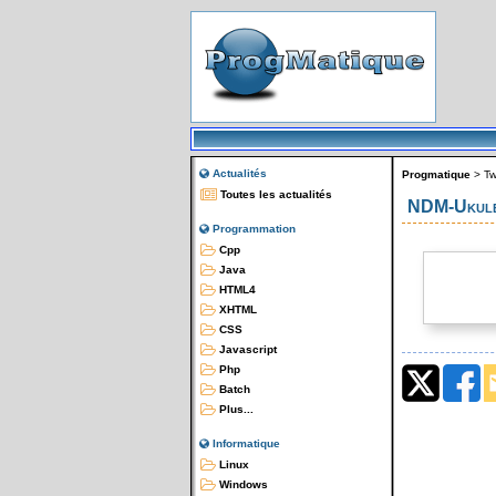
Actualités
Progmatique
>
Tw
Toutes les actualités
NDM-Ukulele
Programmation
Cpp
Java
HTML4
XHTML
CSS
Javascript
Php
Batch
Plus...
Informatique
Linux
Windows