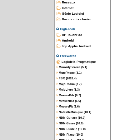
Réseaux
Internet
Génie Logiciel
Raccourcis clavier
High-Tech
HP TouchPad
Android
Top Applis Android
Freewares
Logiciels Progmatique
MinorityScreen (5.1)
MutePhone (3.1)
FBR (2026.4)
MajoReduc (5.7)
MeloLivre (3.3)
MesureBib (6.7)
MesureImc (6.6)
MesureFit (2.6)
NotesDeMusique (10.1)
NDM-Guitare (10.0)
NDM-Basse (10.0)
NDM-Ukulele (10.0)
NDM-Piano (10.0)