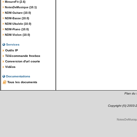
MesureFit (2.6)
NotesDeMusique (10.1)
NDM-Guitare (10.0)
NDM-Basse (10.0)
NDM-Ukulele (10.0)
NDM-Piano (10.0)
NDM-Violon (10.0)
Services
Outils IP
Télécommande freebox
Conversion d'url courte
Vidéos
Documentations
Tous les documents
Plan du s
Copyright (©) 2003
NotesDeMusique