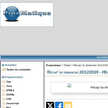
Actualité
Actualités
Progmatique
>
Twitter
>
Récap' du dimanche 20/12/2020
Toutes les actualités
Récap' du dimanche 20/12/2020 - #Bi
Programmation
Cpp
Java
Récap' du di
HTML4
XHTML
CSS
Javascript
Php