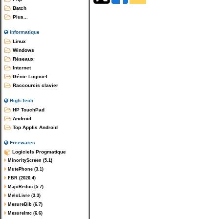
Batch
Plus...
Informatique
Linux
Windows
Réseaux
Internet
Génie Logiciel
Raccourcis clavier
High-Tech
HP TouchPad
Android
Top Applis Android
Freewares
Logiciels Progmatique
MinorityScreen (5.1)
MutePhone (3.1)
FBR (2026.4)
MajoReduc (5.7)
MeloLivre (3.3)
MesureBib (6.7)
MesureImc (6.6)