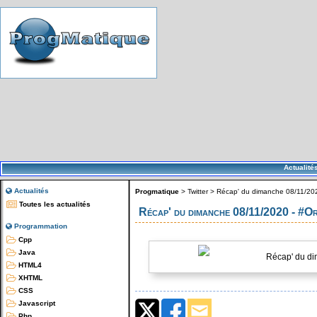
Actualité
Actualités
Progmatique
>
Twitter
>
Récap' du dimanche 08/11/202
Toutes les actualités
Récap' du dimanche 08/11/2020 - #O
Programmation
Cpp
Java
Récap' du di
HTML4
XHTML
CSS
Javascript
Php