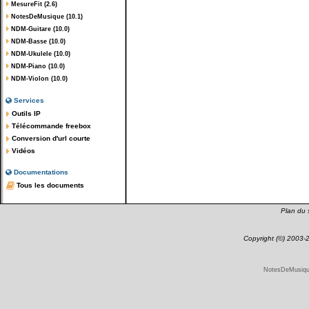
MesureFit (2.6)
NotesDeMusique (10.1)
NDM-Guitare (10.0)
NDM-Basse (10.0)
NDM-Ukulele (10.0)
NDM-Piano (10.0)
NDM-Violon (10.0)
Services
Outils IP
Télécommande freebox
Conversion d'url courte
Vidéos
Documentations
Tous les documents
Plan du s
Copyright (©) 2003
NotesDeMusique