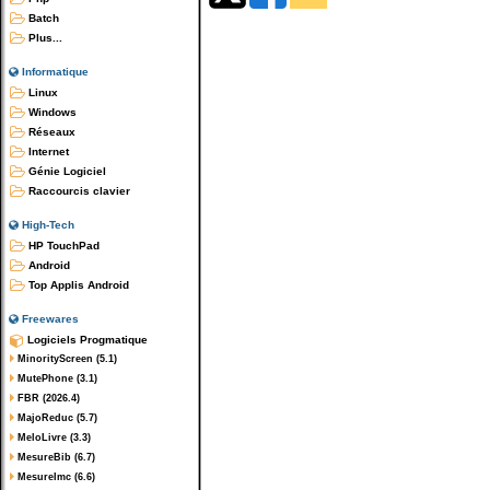
Batch
Plus...
Informatique
Linux
Windows
Réseaux
Internet
Génie Logiciel
Raccourcis clavier
High-Tech
HP TouchPad
Android
Top Applis Android
Freewares
Logiciels Progmatique
MinorityScreen (5.1)
MutePhone (3.1)
FBR (2026.4)
MajoReduc (5.7)
MeloLivre (3.3)
MesureBib (6.7)
MesureImc (6.6)