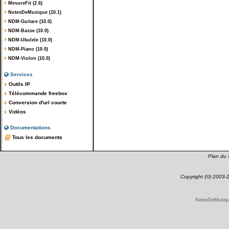
MesureFit (2.6)
NotesDeMusique (10.1)
NDM-Guitare (10.0)
NDM-Basse (10.0)
NDM-Ukulele (10.0)
NDM-Piano (10.0)
NDM-Violon (10.0)
Services
Outils IP
Télécommande freebox
Conversion d'url courte
Vidéos
Documentations
Tous les documents
Plan du s
Copyright (©) 2003
NotesDeMusique