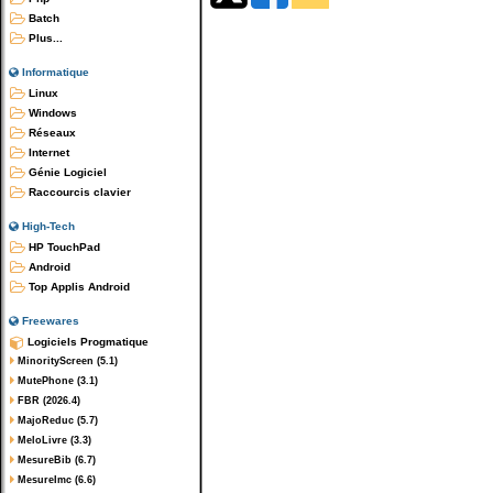
Batch
Plus...
Informatique
Linux
Windows
Réseaux
Internet
Génie Logiciel
Raccourcis clavier
High-Tech
HP TouchPad
Android
Top Applis Android
Freewares
Logiciels Progmatique
MinorityScreen (5.1)
MutePhone (3.1)
FBR (2026.4)
MajoReduc (5.7)
MeloLivre (3.3)
MesureBib (6.7)
MesureImc (6.6)