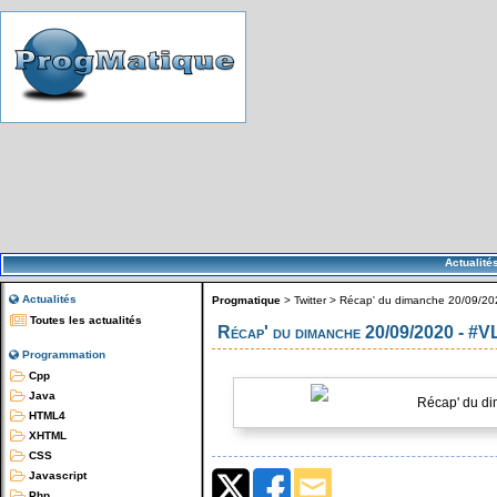
Actualité
Actualités
Progmatique
>
Twitter
>
Récap' du dimanche 20/09/20
Toutes les actualités
Récap' du dimanche 20/09/2020 - #
Programmation
Cpp
Java
Récap' du di
HTML4
XHTML
CSS
Javascript
Php