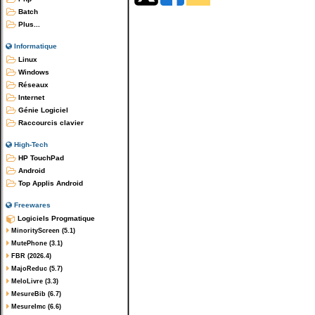
Batch
Plus...
Informatique
Linux
Windows
Réseaux
Internet
Génie Logiciel
Raccourcis clavier
High-Tech
HP TouchPad
Android
Top Applis Android
Freewares
Logiciels Progmatique
MinorityScreen (5.1)
MutePhone (3.1)
FBR (2026.4)
MajoReduc (5.7)
MeloLivre (3.3)
MesureBib (6.7)
MesureImc (6.6)