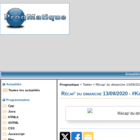
Actualité
Actualités
Progmatique
>
Twitter
>
Récap' du dimanche 13/09/202
Toutes les actualités
Récap' du dimanche 13/09/2020 - #K
Programmation
Cpp
Java
Récap' du di
HTML4
XHTML
CSS
Javascript
Php