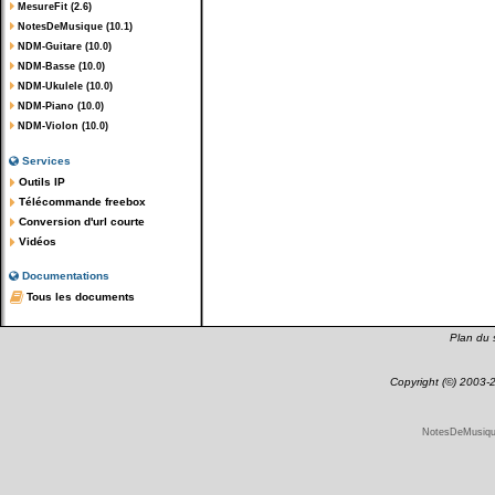
MesureFit (2.6)
NotesDeMusique (10.1)
NDM-Guitare (10.0)
NDM-Basse (10.0)
NDM-Ukulele (10.0)
NDM-Piano (10.0)
NDM-Violon (10.0)
Services
Outils IP
Télécommande freebox
Conversion d'url courte
Vidéos
Documentations
Tous les documents
Plan du s
Copyright (©) 2003
NotesDeMusique