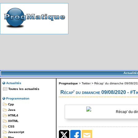
Actualité
Actualités
Progmatique
>
Twitter
>
Récap' du dimanche 09/08/202
Toutes les actualités
Récap' du dimanche 09/08/2020 - #T
Programmation
Cpp
Java
Récap' du di
HTML4
XHTML
CSS
Javascript
Php