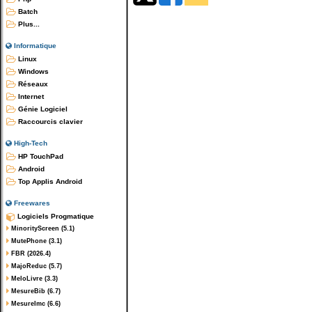
Batch
Plus...
Informatique
Linux
Windows
Réseaux
Internet
Génie Logiciel
Raccourcis clavier
High-Tech
HP TouchPad
Android
Top Applis Android
Freewares
Logiciels Progmatique
MinorityScreen (5.1)
MutePhone (3.1)
FBR (2026.4)
MajoReduc (5.7)
MeloLivre (3.3)
MesureBib (6.7)
MesureImc (6.6)