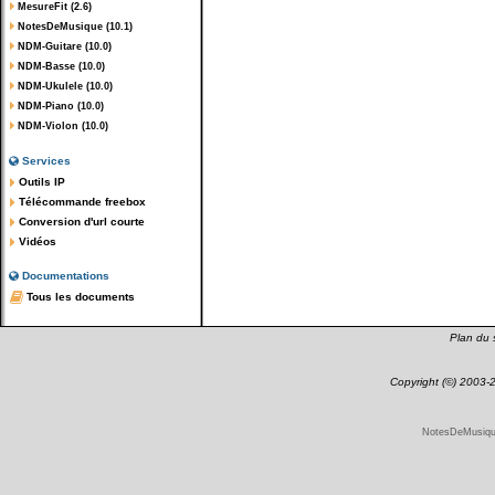
MesureFit (2.6)
NotesDeMusique (10.1)
NDM-Guitare (10.0)
NDM-Basse (10.0)
NDM-Ukulele (10.0)
NDM-Piano (10.0)
NDM-Violon (10.0)
Services
Outils IP
Télécommande freebox
Conversion d'url courte
Vidéos
Documentations
Tous les documents
Plan du s
Copyright (©) 2003
NotesDeMusique