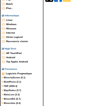
Batch
Plus...
Informatique
Linux
Windows
Réseaux
Internet
Génie Logiciel
Raccourcis clavier
High-Tech
HP TouchPad
Android
Top Applis Android
Freewares
Logiciels Progmatique
MinorityScreen (5.1)
MutePhone (3.1)
FBR (2026.4)
MajoReduc (5.7)
MeloLivre (3.3)
MesureBib (6.7)
MesureImc (6.6)