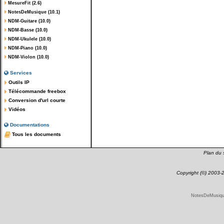
MesureFit (2.6)
NotesDeMusique (10.1)
NDM-Guitare (10.0)
NDM-Basse (10.0)
NDM-Ukulele (10.0)
NDM-Piano (10.0)
NDM-Violon (10.0)
Services
Outils IP
Télécommande freebox
Conversion d'url courte
Vidéos
Documentations
Tous les documents
Plan du s
Copyright (©) 2003
NotesDeMusique