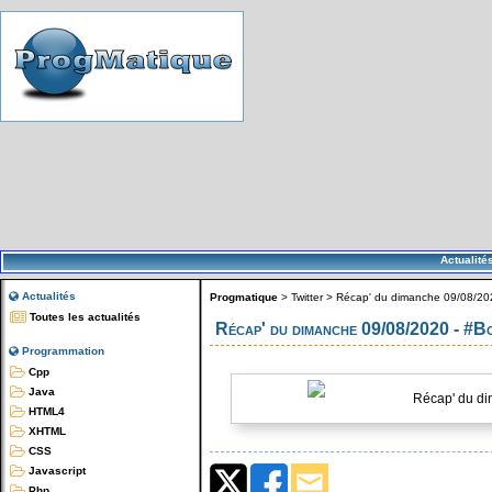
Actualité
Actualités
Progmatique
>
Twitter
>
Récap' du dimanche 09/08/202
Toutes les actualités
Récap' du dimanche 09/08/2020 - #
Programmation
Cpp
Java
Récap' du di
HTML4
XHTML
CSS
Javascript
Php