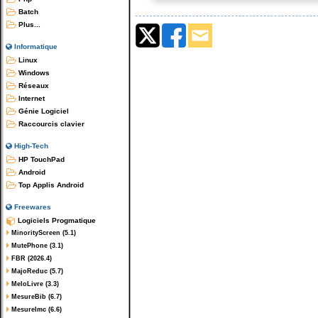
Batch
Plus...
Informatique
Linux
Windows
Réseaux
Internet
Génie Logiciel
Raccourcis clavier
High-Tech
HP TouchPad
Android
Top Applis Android
Freewares
Logiciels Progmatique
MinorityScreen (5.1)
MutePhone (3.1)
FBR (2026.4)
MajoReduc (5.7)
MeloLivre (3.3)
MesureBib (6.7)
MesureImc (6.6)