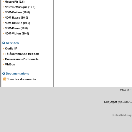
MesureFit (2.6)
NotesDeMusique (10.1)
NDM-Guitare (10.0)
NDM-Basse (10.0)
NDM-Ukulele (10.0)
NDM-Piano (10.0)
NDM-Violon (10.0)
Services
Outils IP
Télécommande freebox
Conversion d'url courte
Vidéos
Documentations
Tous les documents
Plan du s
Copyright (©) 2003
NotesDeMusique