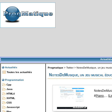
Actualité
Actualités
Progmatique
>
Twitter
>
NotesDeMusique, un jeu musica
Toutes les actualités
NotesDeMusique, un jeu musical éduc
Programmation
Cpp
Java
NotesDeMusiq
HTML4
#
Piano
,…
[Li
XHTML
CSS
Javascript
Php