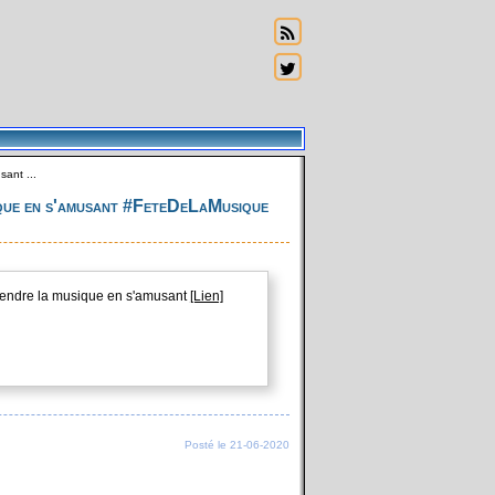
ant ...
ique en s'amusant #FeteDeLaMusique
rendre la musique en s'amusant
[Lien]
Posté le 21-06-2020