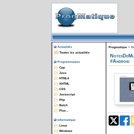
Actualités
Progmatique
>
Tw
Toutes les actualités
NotesDeMusi
#Android
Programmation
Cpp
Java
HTML4
XHTML
CSS
Javascript
Php
Batch
Plus...
Informatique
Linux
Windows