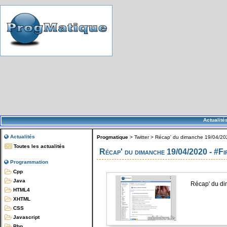
Actualité
Actualités
Progmatique
>
Twitter
>
Récap' du dimanche 19/04/202
Toutes les actualités
Récap' du dimanche 19/04/2020 - #F
Programmation
Cpp
Java
Récap' du di
HTML4
XHTML
CSS
Javascript
Php