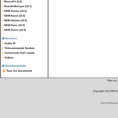
MesureFit (2.6)
NotesDeMusique (10.1)
NDM-Guitare (10.0)
NDM-Basse (10.0)
NDM-Ukulele (10.0)
NDM-Piano (10.0)
NDM-Violon (10.0)
Services
Outils IP
Télécommande freebox
Conversion d'url courte
Vidéos
Documentations
Tous les documents
Plan du s
Copyright (©) 2003
NotesDeMusique