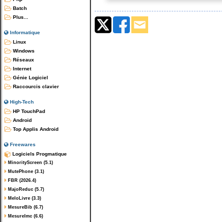
Batch
Plus...
Informatique
Linux
Windows
Réseaux
Internet
Génie Logiciel
Raccourcis clavier
High-Tech
HP TouchPad
Android
Top Applis Android
Freewares
Logiciels Progmatique
MinorityScreen (5.1)
MutePhone (3.1)
FBR (2026.4)
MajoReduc (5.7)
MeloLivre (3.3)
MesureBib (6.7)
MesureImc (6.6)