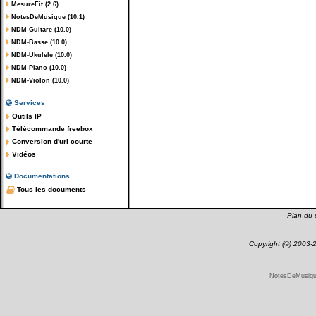
MesureFit (2.6)
NotesDeMusique (10.1)
NDM-Guitare (10.0)
NDM-Basse (10.0)
NDM-Ukulele (10.0)
NDM-Piano (10.0)
NDM-Violon (10.0)
Services
Outils IP
Télécommande freebox
Conversion d'url courte
Vidéos
Documentations
Tous les documents
Plan du s
Copyright (©) 2003
NotesDeMusique