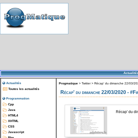
Actualité
Actualités
Progmatique
>
Twitter
>
Récap' du dimanche 22/03/20
Toutes les actualités
Récap' du dimanche 22/03/2020 - #F
Programmation
Cpp
Java
Récap' du di
HTML4
XHTML
CSS
Javascript
Php