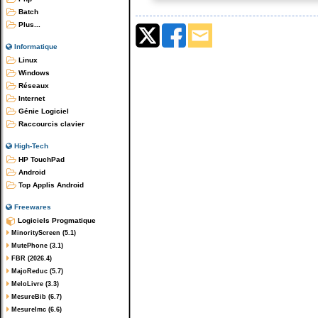
Batch
Plus...
Informatique
Linux
Windows
Réseaux
Internet
Génie Logiciel
Raccourcis clavier
High-Tech
HP TouchPad
Android
Top Applis Android
Freewares
Logiciels Progmatique
MinorityScreen (5.1)
MutePhone (3.1)
FBR (2026.4)
MajoReduc (5.7)
MeloLivre (3.3)
MesureBib (6.7)
MesureImc (6.6)