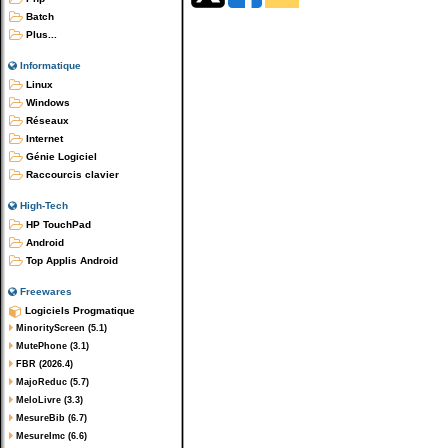
Batch
Plus...
Informatique
Linux
Windows
Réseaux
Internet
Génie Logiciel
Raccourcis clavier
High-Tech
HP TouchPad
Android
Top Applis Android
Freewares
Logiciels Progmatique
MinorityScreen (5.1)
MutePhone (3.1)
FBR (2026.4)
MajoReduc (5.7)
MeloLivre (3.3)
MesureBib (6.7)
MesureImc (6.6)