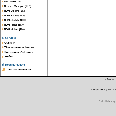
MesureFit (2.6)
NotesDeMusique (10.1)
NDM-Guitare (10.0)
NDM-Basse (10.0)
NDM-Ukulele (10.0)
NDM-Piano (10.0)
NDM-Violon (10.0)
Services
Outils IP
Télécommande freebox
Conversion d'url courte
Vidéos
Documentations
Tous les documents
Plan du s
Copyright (©) 2003
NotesDeMusique