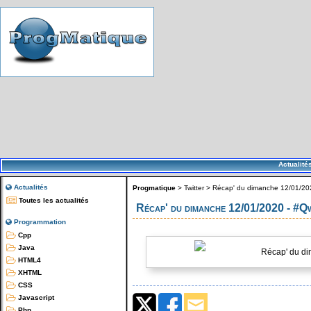
Actualité
Actualités
Progmatique
>
Twitter
>
Récap' du dimanche 12/01/202
Toutes les actualités
Récap' du dimanche 12/01/2020 - #Q
Programmation
Cpp
Java
Récap' du di
HTML4
XHTML
CSS
Javascript
Php