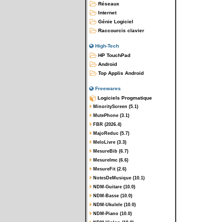
Réseaux
Internet
Génie Logiciel
Raccourcis clavier
High-Tech
HP TouchPad
Android
Top Applis Android
Freewares
Logiciels Progmatique
MinorityScreen (5.1)
MutePhone (3.1)
FBR (2026.4)
MajoReduc (5.7)
MeloLivre (3.3)
MesureBib (6.7)
MesureImc (6.6)
MesureFit (2.6)
NotesDeMusique (10.1)
NDM-Guitare (10.0)
NDM-Basse (10.0)
NDM-Ukulele (10.0)
NDM-Piano (10.0)