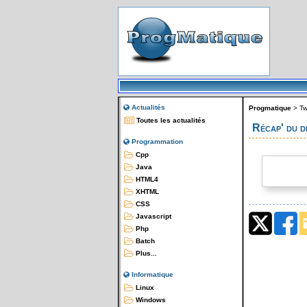
Actualités
Progmatique
>
Tw
Toutes les actualités
Récap' du 
Programmation
Cpp
Java
HTML4
XHTML
CSS
Javascript
Php
Batch
Plus...
Informatique
Linux
Windows