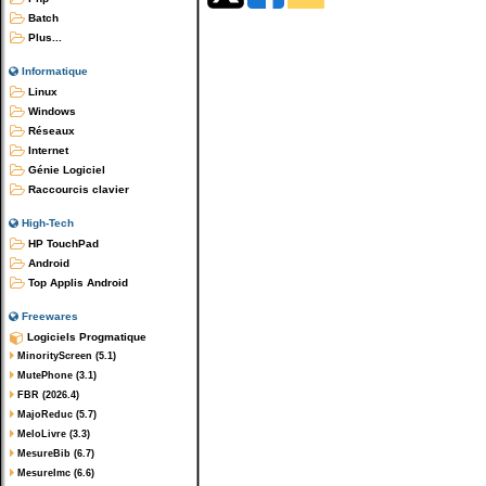
Batch
Plus...
Informatique
Linux
Windows
Réseaux
Internet
Génie Logiciel
Raccourcis clavier
High-Tech
HP TouchPad
Android
Top Applis Android
Freewares
Logiciels Progmatique
MinorityScreen (5.1)
MutePhone (3.1)
FBR (2026.4)
MajoReduc (5.7)
MeloLivre (3.3)
MesureBib (6.7)
MesureImc (6.6)