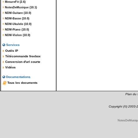
MesureFit (2.6)
NotesDeMusique (10.1)
NDM-Guitare (10.0)
NDM-Basse (10.0)
NDM-Ukulele (10.0)
NDM-Piano (10.0)
NDM-Violon (10.0)
Services
Outils IP
Télécommande freebox
Conversion d'url courte
Vidéos
Documentations
Tous les documents
Plan du s
Copyright (©) 2003
NotesDeMusique