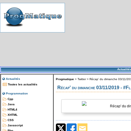
Actualité
Actualités
Progmatique
>
Twitter
>
Récap' du dimanche 03/11/201
Toutes les actualités
Récap' du dimanche 03/11/2019 - #F
Programmation
Cpp
Java
Récap' du di
HTML4
XHTML
CSS
Javascript
Php