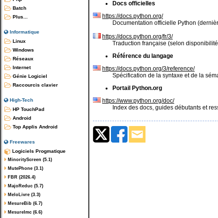
Docs officielles
Batch
https://docs.python.org/
Plus...
Documentation officielle Python (dernièr
Informatique
https://docs.python.org/fr/3/
Linux
Traduction française (selon disponibilité
Windows
Référence du langage
Réseaux
Internet
https://docs.python.org/3/reference/
Spécification de la syntaxe et de la sé
Génie Logiciel
Raccourcis clavier
Portail Python.org
https://www.python.org/doc/
High-Tech
Index des docs, guides débutants et re
HP TouchPad
Android
Top Applis Android
Freewares
Logiciels Progmatique
MinorityScreen (5.1)
MutePhone (3.1)
FBR (2026.4)
MajoReduc (5.7)
MeloLivre (3.3)
MesureBib (6.7)
MesureImc (6.6)