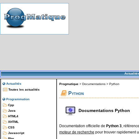
Actualité
Actualités
Progmatique
>
Documentations
>
Python
Toutes les actualités
Python
Programmation
Cpp
Documentations Python
Java
HTML4
XHTML
Documentation officielle de
Python 3
, référence
CSS
moteur de recherche
pour trouver rapidement u
Javascript
Php