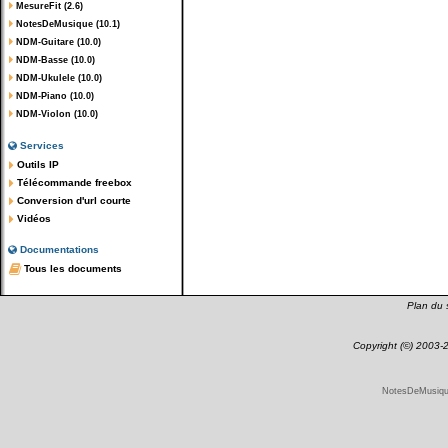
MesureFit (2.6)
NotesDeMusique (10.1)
NDM-Guitare (10.0)
NDM-Basse (10.0)
NDM-Ukulele (10.0)
NDM-Piano (10.0)
NDM-Violon (10.0)
Services
Outils IP
Télécommande freebox
Conversion d'url courte
Vidéos
Documentations
Tous les documents
Plan du s
Copyright (©) 2003
NotesDeMusique