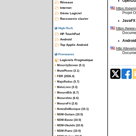
OpenJ
Réseaux
Internet
https://open
Projet 
Génie Logiciel
Raccourcis clavier
JavaFX
https://www
High-Tech
Documen
HP TouchPad
Android
Android
Top Applis Android
http://deve
Documen
Freewares
Logiciels Progmatique
MinorityScreen (5.1)
MutePhone (3.1)
FBR (2026.4)
MajoReduc (5.7)
MeloLivre (3.3)
MesureBib (6.7)
MesureImc (6.6)
MesureFit (2.6)
NotesDeMusique (10.1)
NDM-Guitare (10.0)
NDM-Basse (10.0)
NDM-Ukulele (10.0)
NDM-Piano (10.0)