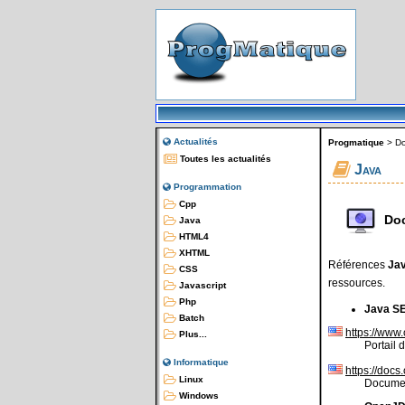
Actualités
Progmatique
>
Do
Toutes les actualités
Java
Programmation
Cpp
Do
Java
HTML4
XHTML
Références
Ja
CSS
ressources.
Javascript
Php
Java S
Batch
https://www
Plus...
Portail 
Informatique
https://docs
Linux
Document
Windows