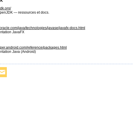
DK
jdk.org/
OpenJDK — ressources et docs.
.oracle.com/java/technologies/javase/javafx-docs.html
tation JavaFX
loper.android.com/reference/packages.html
tation Java (Android)