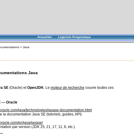
Actualités
Logiciels Progmatique
cumentations
>
Java
cumentations Java
va SE
(Oracle) et
OpenJDK
. Le
moteur de recherche
couvre toutes ces
E — Oracle
.oracle.com/java/technologies/javase-documentation.html
de la documentation Java SE (tutoriels, guides, API).
.oracle.com/en/java/javase/
ation par version (JDK 25, 21, 17, 11, 8, etc.).