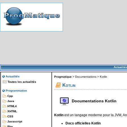
Actualité
Actualités
Progmatique
>
Documentations
>
Kotlin
Toutes les actualités
Kotlin
Programmation
Cpp
Documentations Kotlin
Java
HTML4
XHTML
Kotlin
est un langage moderne pour la JVM, Andr
CSS
Javascript
Docs officielles Kotlin
Php