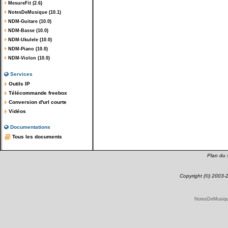
MesureFit (2.6)
NotesDeMusique (10.1)
NDM-Guitare (10.0)
NDM-Basse (10.0)
NDM-Ukulele (10.0)
NDM-Piano (10.0)
NDM-Violon (10.0)
Services
Outils IP
Télécommande freebox
Conversion d'url courte
Vidéos
Documentations
Tous les documents
Plan du s
Copyright (©) 2003
NotesDeMusique