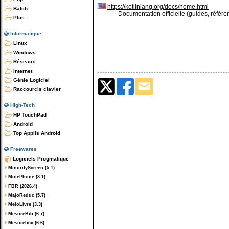
https://kotlinlang.org/docs/home.html
Batch
Documentation officielle (guides, référ
Plus...
Informatique
Linux
Windows
Réseaux
Internet
Génie Logiciel
Raccourcis clavier
High-Tech
HP TouchPad
Android
Top Applis Android
Freewares
Logiciels Progmatique
MinorityScreen (5.1)
MutePhone (3.1)
FBR (2026.4)
MajoReduc (5.7)
MeloLivre (3.3)
MesureBib (6.7)
MesureImc (6.6)