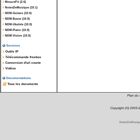
MesureFit (2.6)
NotesDeMusique (10.1)
NDM-Guitare (10.0)
NDM-Basse (10.0)
NDM-Ukulele (10.0)
NDM-Piano (10.0)
NDM-Violon (10.0)
Services
Outils IP
Télécommande freebox
Conversion d'url courte
Vidéos
Documentations
Tous les documents
Plan du s
Copyright (©) 2003
NotesDeMusique