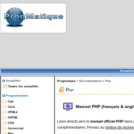
Actualité
Actualités
Progmatique
>
Documentations
>
Php
Toutes les actualités
Php
Programmation
Cpp
Manuel PHP (français & angl
Java
HTML4
XHTML
Liens directs vers le
manuel officiel PHP
dans p
CSS
complémentaires. Pensez au
moteur de recher
Javascript
Php