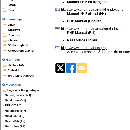
Manuel PHP en français
Batch
https://www.php.net/manual/fr/index.php
Plus...
Manuel PHP officiel (FR).
Informatique
PHP Manual (English)
Linux
https://www.php.net/manual/en/index.php
Windows
PHP Manual (EN).
Réseaux
Ressources utiles
Internet
Génie Logiciel
https://www.php.net/docs.php
Raccourcis clavier
Accès aux versions & formats du manue
High-Tech
HP TouchPad
Android
Top Applis Android
Freewares
Logiciels Progmatique
MinorityScreen (5.1)
MutePhone (3.1)
FBR (2026.4)
MajoReduc (5.7)
MeloLivre (3.3)
MesureBib (6.7)
MesureImc (6.6)