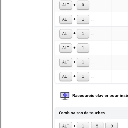
+
ALT
0
1
5
6
+
ALT
1
4
9
+
ALT
1
5
7
+
ALT
1
5
5
+
ALT
1
6
2
+
ALT
1
6
3
Raccourcis clavier pour in
Combinaison de touches
+
ALT
1
5
9