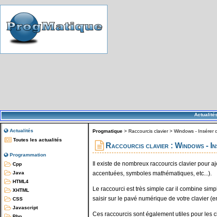
Actualité
Actualités
Progmatique
>
Raccourcis clavier
>
Windows - Insérer 
Toutes les actualités
Raccourcis clavier : Windows - In
Programmation
Il existe de nombreux raccourcis clavier pour a
Cpp
accentuées, symboles mathématiques, etc...).
Java
HTML4
Le raccourci est très simple car il combine sim
XHTML
saisir sur le pavé numérique de votre clavier (e
CSS
Javascript
Ces raccourcis sont également utiles pour les
Php