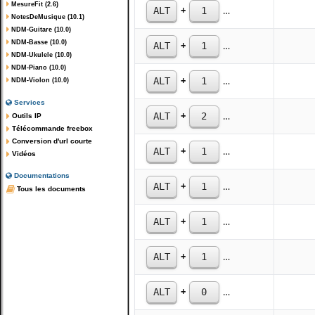
MesureFit (2.6)
+
ALT
1
4
5
NotesDeMusique (10.1)
NDM-Guitare (10.0)
NDM-Basse (10.0)
+
ALT
1
2
8
NDM-Ukulele (10.0)
NDM-Piano (10.0)
+
ALT
1
4
4
NDM-Violon (10.0)
Services
+
ALT
2
1
2
Outils IP
Télécommande freebox
Conversion d'url courte
+
ALT
1
4
1
Vidéos
Documentations
+
ALT
1
6
1
Tous les documents
+
ALT
1
6
5
+
ALT
1
6
4
+
ALT
0
1
4
0