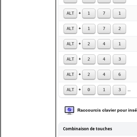
+
ALT
1
7
1
+
ALT
1
7
2
+
ALT
2
4
1
+
ALT
2
4
3
+
ALT
2
4
6
+
ALT
0
1
3
7
Raccourcis clavier pour insé
Combinaison de touches