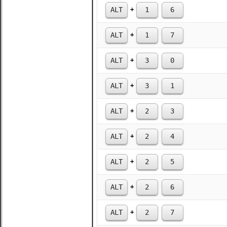
+
ALT
1
6
+
ALT
1
7
+
ALT
3
0
+
ALT
3
1
+
ALT
2
3
+
ALT
2
4
+
ALT
2
5
+
ALT
2
6
+
ALT
2
7