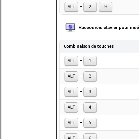
+
ALT
2
9
Raccourcis clavier pour ins
Combinaison de touches
+
ALT
1
+
ALT
2
+
ALT
3
+
ALT
4
+
ALT
5
+
ALT
6