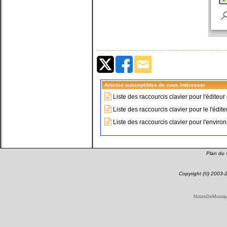
Articles susceptibles de vous intéresser
Liste des raccourcis clavier pour l'édite
Liste des raccourcis clavier pour le l'édi
Liste des raccourcis clavier pour l'env
Plan du s
Copyright (©) 2003
NotesDeMusique