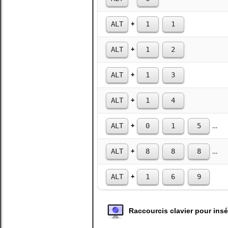
+
ALT
1
1
+
ALT
1
2
+
ALT
1
3
+
ALT
1
4
+
ALT
0
1
5
3
+
ALT
8
8
8
8
+
ALT
1
6
9
Raccourcis clavier pour ins