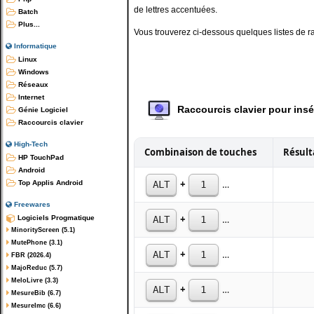
de lettres accentuées.
Batch
Plus...
Vous trouverez ci-dessous quelques listes de rac
Informatique
Linux
Windows
Réseaux
Internet
Raccourcis clavier pour insé
Génie Logiciel
Raccourcis clavier
High-Tech
Combinaison de touches
Résult
HP TouchPad
Android
+
Top Applis Android
ALT
1
4
3
Freewares
+
Logiciels Progmatique
ALT
1
3
4
MinorityScreen (5.1)
MutePhone (3.1)
+
ALT
1
6
0
FBR (2026.4)
MajoReduc (5.7)
MeloLivre (3.3)
+
ALT
1
4
6
MesureBib (6.7)
MesureImc (6.6)