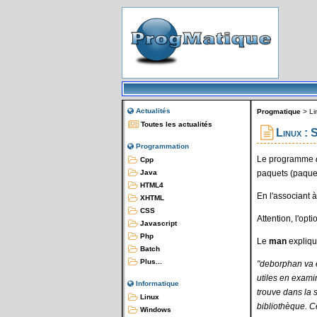
Actualités
Progmatique
>
Li
Toutes les actualités
Linux : S
Programmation
Le programme
Cpp
paquets (paquet
Java
HTML4
En l'associant 
XHTML
CSS
Attention, l'opti
Javascript
Php
Le
man
explique
Batch
Plus...
"deborphan va e
utiles en examin
Informatique
trouve dans la 
Linux
bibliothèque. Ce
Windows