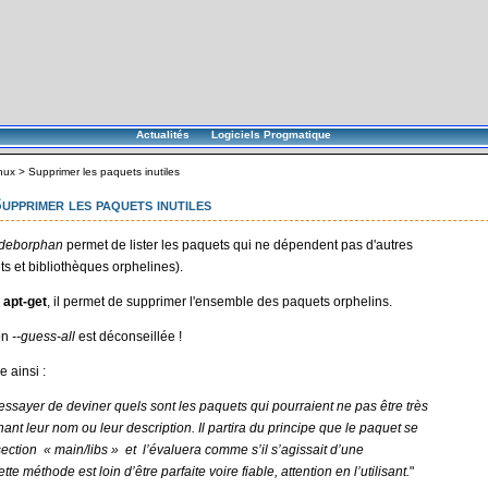
Actualités
Logiciels Progmatique
nux
>
Supprimer les paquets inutiles
upprimer les paquets inutiles
deborphan
permet de lister les paquets qui ne dépendent pas d'autres
s et bibliothèques orphelines).
à
apt-get
, il permet de supprimer l'ensemble des paquets orphelins.
on
--guess-all
est déconseillée !
 ainsi :
ssayer de deviner quels sont les paquets qui pourraient ne pas être très
ant leur nom ou leur description. Il partira du principe que le paquet se
section « main/libs » et l’évaluera comme s’il s’agissait d’une
tte méthode est loin d’être parfaite voire fiable, attention en l’utilisant.
"