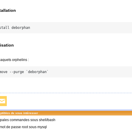
tallation
lisation
aquets orphelins :
ptibles de vous intéresser
ipales commandes sous shell/bash
mot de passe root sous mysql