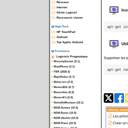
Réseaux
Internet
Ins
Génie Logiciel
Raccourcis clavier
High-Tech
HP TouchPad
Android
Top Applis Android
Uti
Freewares
Logiciels Progmatique
Supprimer les p
MinorityScreen (5.1)
MutePhone (3.1)
FBR (2026.4)
MajoReduc (5.7)
MeloLivre (3.3)
MesureBib (6.7)
MesureImc (6.6)
MesureFit (2.6)
NotesDeMusique (10.1)
NDM-Guitare (10.0)
Articles susce
NDM-Basse (10.0)
Les princ
NDM-Ukulele (10.0)
Creer un 
NDM-Piano (10.0)