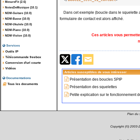
MesureFit (2.6)
NotesDeMusique (10.1)
Dans cet exemple (boucle dans le squelette articl
NDM-Guitare (10.0)
formulaire de contact est alors affiché.
NDM-Basse (10.0)
NDM-Ukulele (10.0)
NDM-Piano (10.0)
Ces articles vous permett
NDM-Violon (10.0)
n
Services
Outils IP
Télécommande freebox
Conversion d'url courte
Vidéos
Articles susceptibles de vous intéresser
Documentations
Présentation des boucles SPIP
Tous les documents
Présentation des squelettes
Petite explication sur le fonctionnement d
Plan du s
Copyright (©) 2003