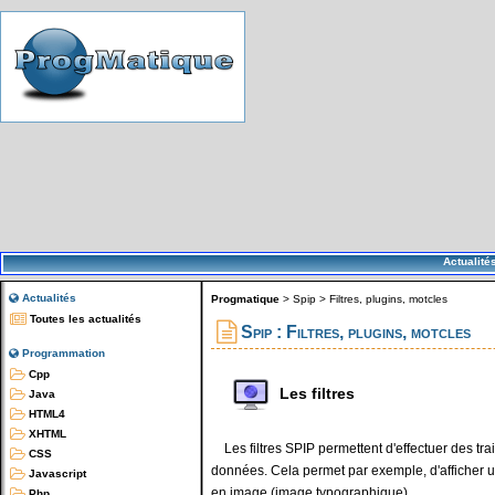
Actualité
Actualités
Progmatique
>
Spip
>
Filtres, plugins, motcles
Toutes les actualités
Spip : Filtres, plugins, motcles
Programmation
Cpp
Les filtres
Java
HTML4
XHTML
Les filtres SPIP permettent d'effectuer des tr
CSS
données. Cela permet par exemple, d'afficher un 
Javascript
en image (image typographique), …
Php