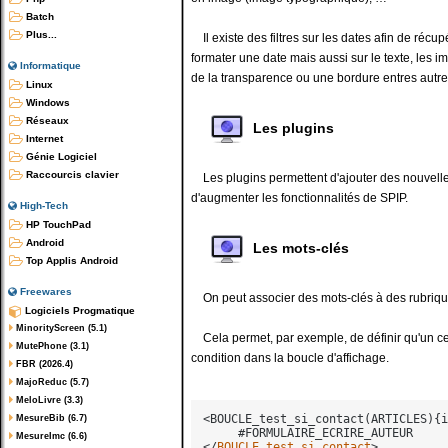
Batch
Plus...
Il existe des filtres sur les dates afin de récup
formater une date mais aussi sur le texte, les 
Informatique
de la transparence ou une bordure entres autre
Linux
Windows
Réseaux
Les plugins
Internet
Génie Logiciel
Raccourcis clavier
Les plugins permettent d'ajouter des nouvelles 
d'augmenter les fonctionnalités de SPIP.
High-Tech
HP TouchPad
Android
Les mots-clés
Top Applis Android
Freewares
On peut associer des mots-clés à des rubriques,
Logiciels Progmatique
MinorityScreen (5.1)
Cela permet, par exemple, de définir qu'un certai
MutePhone (3.1)
condition dans la boucle d'affichage.
FBR (2026.4)
MajoReduc (5.7)
MeloLivre (3.3)
<BOUCLE_test_si_contact(ARTICLES){i
MesureBib (6.7)
MesureImc (6.6)
</
BOUCLE_test_si_contact
>