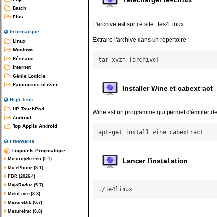
Batch
Plus...
L'archive est sur ce site :
Ies4Linux
Informatique
Extraire l'archive dans un répertoire :
Linux
Windows
Réseaux
tar xvzf [archive]
Internet
Génie Logiciel
Raccourcis clavier
Installer Wine et cabextract
High-Tech
HP TouchPad
Wine est un programme qui permet d'émuler des 
Android
Top Applis Android
apt-get install wine cabextract
Freewares
Logiciels Progmatique
MinorityScreen (5.1)
Lancer l'installation
MutePhone (3.1)
FBR (2026.4)
MajoReduc (5.7)
MeloLivre (3.3)
MesureBib (6.7)
MesureImc (6.6)