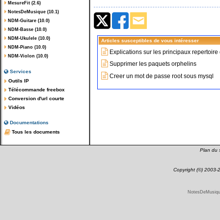
MesureFit (2.6)
NotesDeMusique (10.1)
NDM-Guitare (10.0)
NDM-Basse (10.0)
NDM-Ukulele (10.0)
Articles susceptibles de vous intéresser
NDM-Piano (10.0)
Explications sur les principaux repertoir
NDM-Violon (10.0)
Supprimer les paquets orphelins
Services
Creer un mot de passe root sous mysql
Outils IP
Télécommande freebox
Conversion d'url courte
Vidéos
Documentations
Tous les documents
Plan du s
Copyright (©) 2003
NotesDeMusique