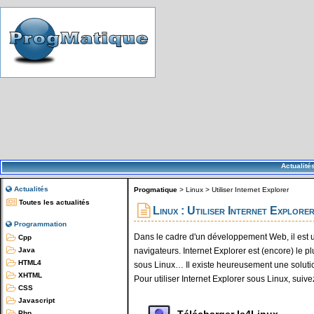
Actualité
Actualités
Progmatique
>
Linux
>
Utiliser Internet Explorer
Toutes les actualités
Linux : Utiliser Internet Explore
Programmation
Dans le cadre d'un développement Web, il est ut
Cpp
navigateurs. Internet Explorer est (encore) le plu
Java
HTML4
sous Linux… Il existe heureusement une solution
XHTML
Pour utiliser Internet Explorer sous Linux, suivez
CSS
Javascript
Télécharger Ie4Linux
Php