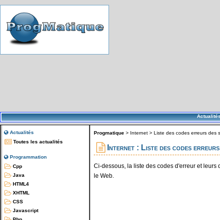
Actualité
Actualités
Progmatique
>
Internet
>
Liste des codes erreurs des
Toutes les actualités
Internet : Liste des codes erreur
Programmation
Ci-dessous, la liste des codes d'erreur et leurs 
Cpp
le Web.
Java
HTML4
XHTML
CSS
Javascript
Php