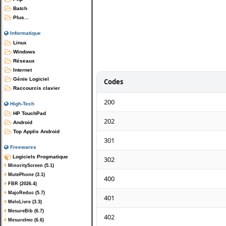
Batch
Plus...
Informatique
Linux
Windows
Réseaux
Internet
Génie Logiciel
Codes
Raccourcis clavier
200
High-Tech
HP TouchPad
202
Android
Top Applis Android
301
Freewares
Logiciels Progmatique
302
MinorityScreen (5.1)
MutePhone (3.1)
400
FBR (2026.4)
MajoReduc (5.7)
401
MeloLivre (3.3)
MesureBib (6.7)
402
MesureImc (6.6)