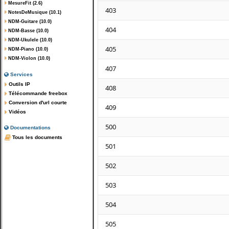
MesureFit (2.6)
403
NotesDeMusique (10.1)
NDM-Guitare (10.0)
404
NDM-Basse (10.0)
NDM-Ukulele (10.0)
405
NDM-Piano (10.0)
NDM-Violon (10.0)
407
Services
Outils IP
408
Télécommande freebox
Conversion d'url courte
409
Vidéos
500
Documentations
Tous les documents
501
502
503
504
505