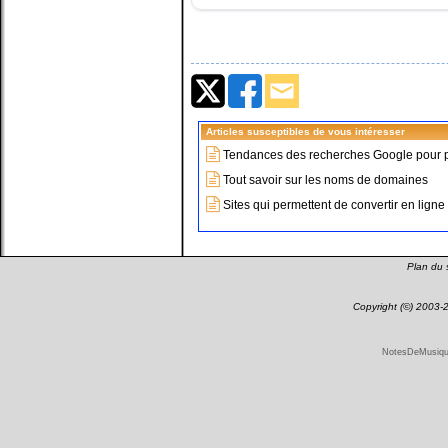
Articles susceptibles de vous intéresser
Tendances des recherches Google pour plu
Tout savoir sur les noms de domaines
Sites qui permettent de convertir en ligne 
Plan du s
Copyright (©) 2003
NotesDeMusique