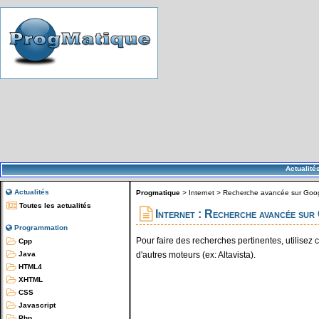
Actualité
Actualités
Progmatique
>
Internet
>
Recherche avancée sur Goo
Toutes les actualités
Internet : Recherche avancée sur
Programmation
Pour faire des recherches pertinentes, utilisez 
Cpp
d'autres moteurs (ex: Altavista).
Java
HTML4
XHTML
CSS
Javascript
Php