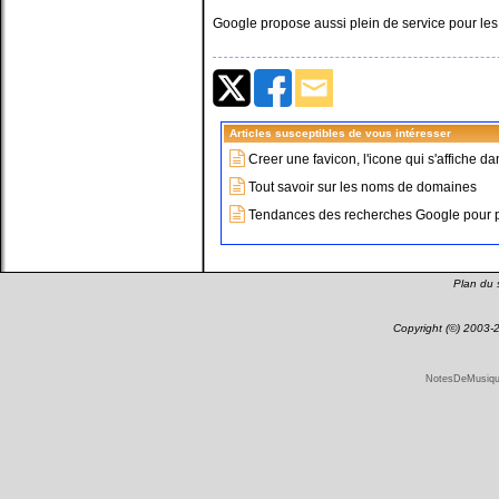
Google propose aussi plein de service pour les
Articles susceptibles de vous intéresser
Creer une favicon, l'icone qui s'affiche d
Tout savoir sur les noms de domaines
Tendances des recherches Google pour plu
Plan du s
Copyright (©) 2003
NotesDeMusique