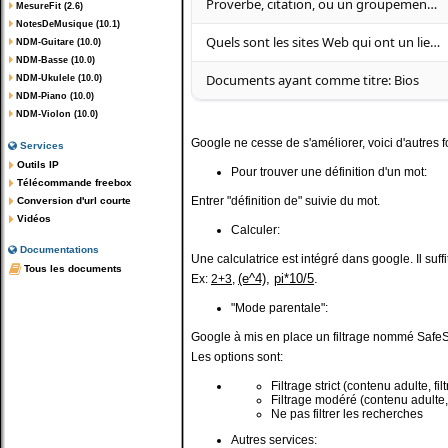
Proverbe, citation, ou un groupement de mots
MesureFit (2.6)
NotesDeMusique (10.1)
Quels sont les sites Web qui ont un lien vers mon site
NDM-Guitare (10.0)
NDM-Basse (10.0)
Documents ayant comme titre: Bios
NDM-Ukulele (10.0)
NDM-Piano (10.0)
NDM-Violon (10.0)
Google ne cesse de s'améliorer, voici d'autres f
Services
Outils IP
Pour trouver une définition d'un mot:
Télécommande freebox
Entrer "définition de" suivie du mot.
Conversion d'url courte
Vidéos
Calculer:
Documentations
Une calculatrice est intégré dans google. Il suffit
Tous les documents
(e^4)
,
pi*10/5
.
Ex:
2+3
,
"Mode parentale":
Google à mis en place un filtrage nommé SafeSe
Les options sont:
Filtrage strict (contenu adulte, fil
Filtrage modéré (contenu adulte, 
Ne pas filtrer les recherches
Autres services: