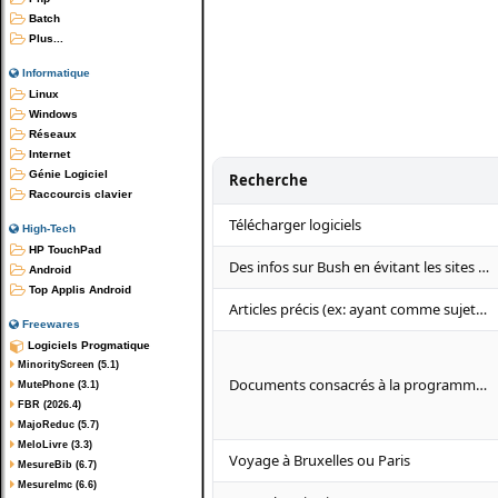
Batch
Plus...
Informatique
Linux
Windows
Réseaux
Internet
Génie Logiciel
Recherche
Raccourcis clavier
Télécharger logiciels
High-Tech
HP TouchPad
Des infos sur Bush en évitant les sites humoristiques.
Android
Top Applis Android
Articles précis (ex: ayant comme sujet l'informatique) sur un site précis
Freewares
Logiciels Progmatique
MinorityScreen (5.1)
Documents consacrés à la programmation
MutePhone (3.1)
FBR (2026.4)
MajoReduc (5.7)
MeloLivre (3.3)
Voyage à Bruxelles ou Paris
MesureBib (6.7)
MesureImc (6.6)