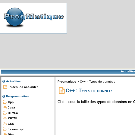
Actualité
Actualités
Progmatique
>
C++
>
Types de données
Toutes les actualités
C++ : Types de données
Programmation
Ci-dessous la taille des
types de données en 
Cpp
Java
HTML4
XHTML
CSS
Javascript
Php