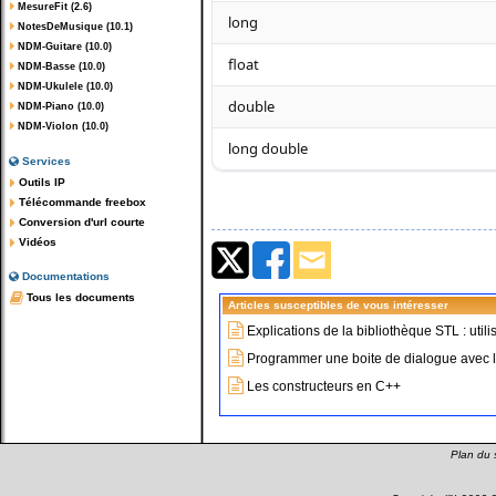
MesureFit (2.6)
long
NotesDeMusique (10.1)
NDM-Guitare (10.0)
float
NDM-Basse (10.0)
NDM-Ukulele (10.0)
double
NDM-Piano (10.0)
NDM-Violon (10.0)
long double
Services
Outils IP
Télécommande freebox
Conversion d'url courte
Vidéos
Documentations
Tous les documents
Articles susceptibles de vous intéresser
Explications de la bibliothèque STL : uti
Programmer une boite de dialogue avec 
Les constructeurs en C++
Plan du s