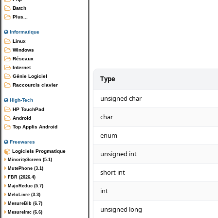
Batch
Plus...
Informatique
Linux
Windows
Réseaux
Internet
Génie Logiciel
Type
Raccourcis clavier
unsigned char
High-Tech
HP TouchPad
char
Android
Top Applis Android
enum
Freewares
Logiciels Progmatique
unsigned int
MinorityScreen (5.1)
MutePhone (3.1)
short int
FBR (2026.4)
MajoReduc (5.7)
int
MeloLivre (3.3)
MesureBib (6.7)
unsigned long
MesureImc (6.6)