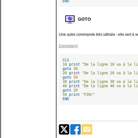
END
GOTO
Une autre commande très utilisée : elle sert à 
Exemple(s)
CLS
10 
print
"De la ligne 10 va à la li
goto
30
20 
print
"De la ligne 20 va à la li
goto
50
30 
print
"De la ligne 30 va à la li
40 
print
"De la ligne 40 va à la li
goto
20
50 
print
"FIN!"
END