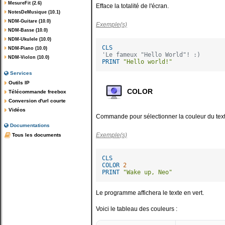
MesureFit (2.6)
Efface la totalité de l'écran.
NotesDeMusique (10.1)
NDM-Guitare (10.0)
Exemple(s)
NDM-Basse (10.0)
NDM-Ukulele (10.0)
CLS
NDM-Piano (10.0)
'Le fameux "Hello World"! :)
NDM-Violon (10.0)
PRINT
"Hello world!"
Services
Outils IP
COLOR
Télécommande freebox
Conversion d'url courte
Vidéos
Commande pour sélectionner la couleur du text
Documentations
Exemple(s)
Tous les documents
CLS
COLOR
2
PRINT
"Wake up, Neo"
Le programme affichera le texte en vert.
Voici le tableau des couleurs :