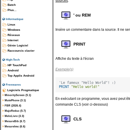
sources
.
Batch
Plus...
' ou REM
Informatique
Linux
Insère un commentaire dans la source. Il ne sera
Windows
Réseaux
Internet
PRINT
Génie Logiciel
Raccourcis clavier
Affiche du texte à l'écran
High-Tech
HP TouchPad
Exemple(s)
Android
Top Applis Android
'Le fameux "Hello World"! :)
Freewares
PRINT
"Hello world!"
Logiciels Progmatique
MinorityScreen (5.1)
En exécutant ce programme, vous avez peut être
MutePhone (3.1)
commande CLS (voir ci-dessous)
FBR (2026.4)
MajoReduc (5.7)
MeloLivre (3.3)
CLS
MesureBib (6.7)
MesureImc (6.6)