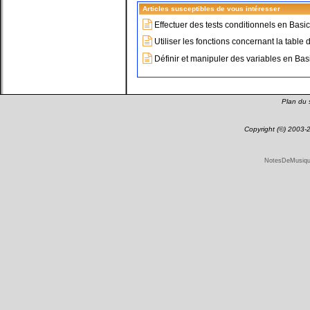
Articles susceptibles de vous intéresser
Effectuer des tests conditionnels en Basic
Utiliser les fonctions concernant la table
Définir et manipuler des variables en Basi
Plan du s
Copyright (©) 2003
NotesDeMusique