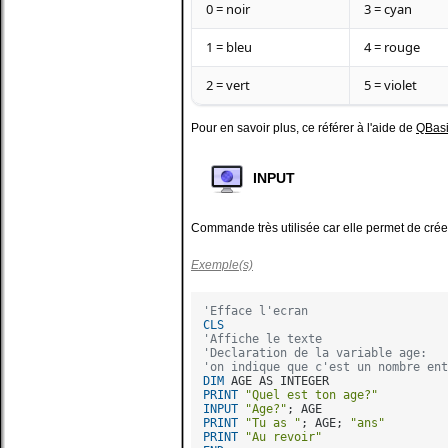
0 = noir
3 = cyan
1 = bleu
4 = rouge
2 = vert
5 = violet
Pour en savoir plus, ce référer à l'aide de
QBasi
INPUT
Commande très utilisée car elle permet de créer 
Exemple(s)
'Efface l'ecran
CLS
'Affiche le texte
'Declaration de la variable age:
'on indique que c'est un nombre ent
DIM
PRINT
"Quel est ton age?"
INPUT
"Age?"
PRINT
"Tu as "
; AGE; 
"ans"
PRINT
"Au revoir"