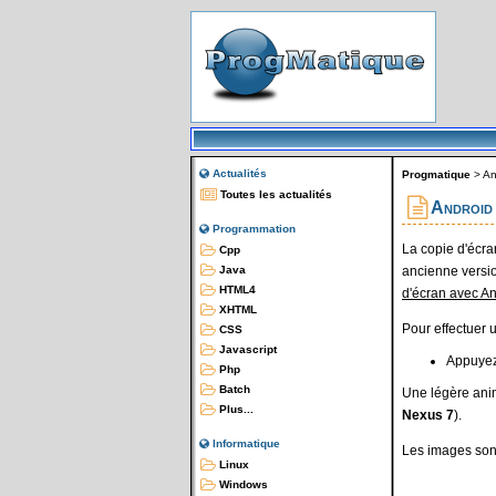
Actualités
Progmatique
>
An
Toutes les actualités
Android 
Programmation
La copie d'écra
Cpp
ancienne versio
Java
HTML4
d'écran avec An
XHTML
Pour effectuer 
CSS
Javascript
Appuyez
Php
Batch
Une légère anima
Plus...
Nexus 7
).
Informatique
Les images son
Linux
Windows