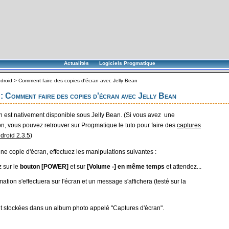
Actualités
Logiciels Progmatique
droid
>
Comment faire des copies d'écran avec Jelly Bean
: Comment faire des copies d'écran avec Jelly Bean
n est nativement disponible sous Jelly Bean. (Si vous avez une
n, vous pouvez retrouver sur Progmatique le tuto pour faire des
captures
droid 2.3.5
)
une copie d'écran, effectuez les manipulations suivantes :
 sur le
bouton [POWER]
et sur
[Volume -] en même temps
et attendez...
tion s'effectuera sur l'écran et un message s'affichera (testé sur la
t stockées dans un album photo appelé "Captures d'écran".