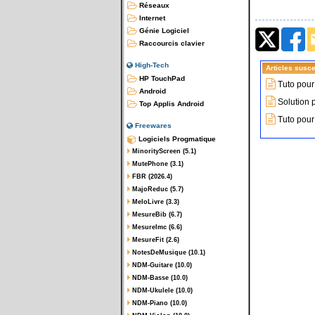
Réseaux
Internet
Génie Logiciel
Raccourcis clavier
High-Tech
Articles susce
HP TouchPad
Tuto pour
Android
Solution 
Top Applis Android
Tuto pour
Freewares
Logiciels Progmatique
MinorityScreen (5.1)
MutePhone (3.1)
FBR (2026.4)
MajoReduc (5.7)
MeloLivre (3.3)
MesureBib (6.7)
MesureImc (6.6)
MesureFit (2.6)
NotesDeMusique (10.1)
NDM-Guitare (10.0)
NDM-Basse (10.0)
NDM-Ukulele (10.0)
NDM-Piano (10.0)