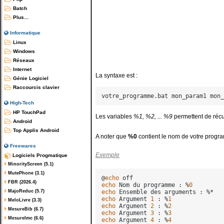
Batch
Plus...
Informatique
Linux
Windows
Réseaux
Internet
La syntaxe est :
Génie Logiciel
Raccourcis clavier
High-Tech
HP TouchPad
Les variables
%1, %2, ... %9
permettent de réc
Android
Top Applis Android
A noter que
%0
contient le nom de votre prog
Freewares
Exemple
Logiciels Progmatique
MinorityScreen (5.1)
MutePhone (3.1)
@
echo
FBR (2026.4)
echo
 Nom du programme : %
0
MajoReduc (5.7)
echo
echo
 Argument 
1
 : %
1
MeloLivre (3.3)
echo
 Argument 
2
 : %
2
MesureBib (6.7)
echo
 Argument 
3
 : %
3
MesureImc (6.6)
echo
 Argument 
4
 : %
4