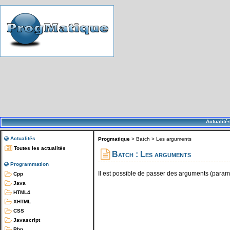
Actualité
Actualités
Progmatique
>
Batch
>
Les arguments
Toutes les actualités
Batch : Les arguments
Programmation
Il est possible de passer des arguments (para
Cpp
Java
HTML4
XHTML
CSS
Javascript
Php