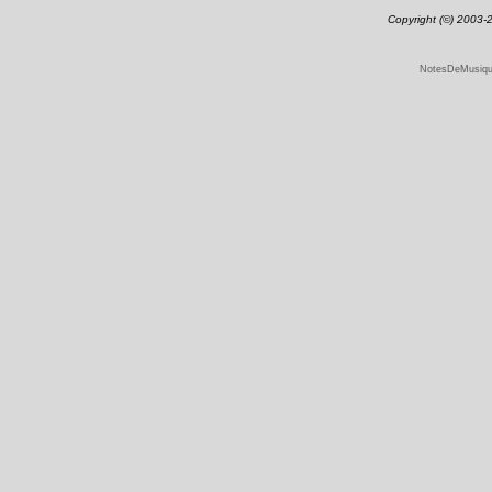
Copyright (©) 2003
NotesDeMusique