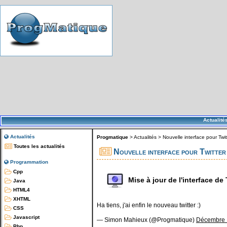
Actualité
Actualités
Progmatique
>
Actualités
>
Nouvelle interface pour Twit
Toutes les actualités
Nouvelle interface pour Twitter
Programmation
Cpp
Mise à jour de l'interface de 
Java
HTML4
XHTML
Ha tiens, j'ai enfin le nouveau twitter :)
CSS
Javascript
— Simon Mahieux (@Progmatique)
Décembre 
Php