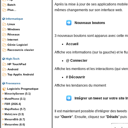
Après la mise à jour de ses applications mobiles
Batch
mêmes changements sur son interface web.
Plus...
Informatique
Nouveaux boutons
Linux
Windows
Réseaux
3 nouveaux boutons sont apparus avec cette mis
Internet
Accueil
Génie Logiciel
Raccourcis clavier
Affiche vos informations (sur la gauche) et le flux
High-Tech
@ Connecter
HP TouchPad
Affiche les mentions et les interactions (qui vien
Android
Top Applis Android
# Découvrir
Freewares
Affiche les tendances du moment
Logiciels Progmatique
MinorityScreen (5.1)
Intégrer un tweet sur votre site I
MutePhone (3.1)
FBR (2026.4)
MajoReduc (5.7)
Il est maintenant possible d'intégrer des tweets 
MeloLivre (3.3)
sur "
Ouvrir
". Ensuite, cliquez sur "
Détails
" puis 
MesureBib (6.7)
MesureImc (6.6)