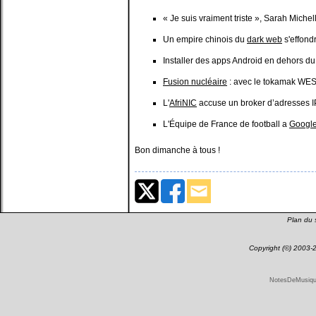
« Je suis vraiment triste », Sarah Miche
Un empire chinois du
dark web
s'effondr
Installer des apps Android en dehors d
Fusion nucléaire
: avec le tokamak WEST
L'
AfriNIC
accuse un broker d’adresses IP
L'Équipe de France de football a
Googl
Bon dimanche à tous !
Plan du s
Copyright (©) 2003
NotesDeMusique