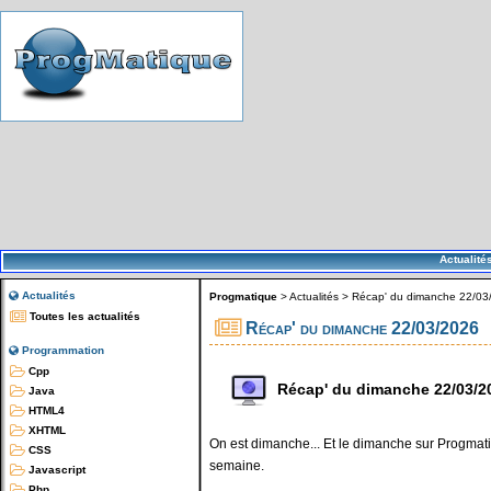
Actualité
Actualités
Progmatique
>
Actualités
>
Récap' du dimanche 22/03
Toutes les actualités
Récap' du dimanche 22/03/2026
Programmation
Cpp
Récap' du dimanche 22/03/2
Java
HTML4
XHTML
On est dimanche... Et le dimanche sur Progmatiq
CSS
semaine.
Javascript
Php