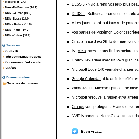
MesureFit (2.6)
DLSS 5
- Nvidia rend vos jeux plus beau
NotesDeMusique (10.1)
NDM-Guitare (10.0)
DLSS 5
: Bethesda promet un contrôle art
NDM-Basse (10.0)
« Les joueurs ont tout faux » : le patro
NDM-Ukulele (10.0)
NDM-Piano (10.0)
Vos parties de
Pokémon Go
ont secrètem
NDM-Violon (10.0)
Oracle
lance Java 26, la dernière vers
Services
IA :
Meta
investit dans l'infrastructure, 
Outils IP
Télécommande freebox
Firefox
149 arrive avec un VPN gratuit e
Conversion d'url courte
Vidéos
Microsoft Edge
146 vient de changer vos 
Documentations
Google Calendar
aide enfin les télétra
Tous les documents
Windows 11
: Microsoft publie une mise
Microsoft
retrouve la raison et va arrêt
Orange
veut protéger la France des dro
NVIDIA
annonce NemoClaw : un standard d
Et en vrac...