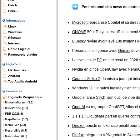
Batch
Petit résumé des news de cette 
Plus...
Informatique
Microsoft
réorganise Copilot et sa direct
Linux
GNOME
50 « Tokyo » est officiellement s
Windows
Réseaux
Bluesky
révèle avoir levé 100 millions d
Internet
Génie Logiciel
Personal Intelligence avec
Gemini
devie
Raccourcis clavier
Les ventes de
PC
en net recul en 2026 
High-Tech
Nvidia
en pince OpenClaw avec Nemo
HP TouchPad
Android
Counter-Strike 2
: la mise à jour qui br
Top Applis Android
Windows 11
: le patch tuesday n'en fini
Freewares
Logiciels Progmatique
Google lance
Stitch
, son outil de vibe 
MinorityScreen (5.1)
OpenAI
va regrouper ChatGPT, Atlas et 
MutePhone (3.1)
FBR (2026.4)
1.1.1.1 :
Cloudflare
part en guerre contre
MajoReduc (5.7)
MeloLivre (3.3)
Deezer
boucle un exercice positif pour l
MesureBib (6.7)
Firefox
intègre un VPN gratuit le 24 mars 
MesureImc (6.6)