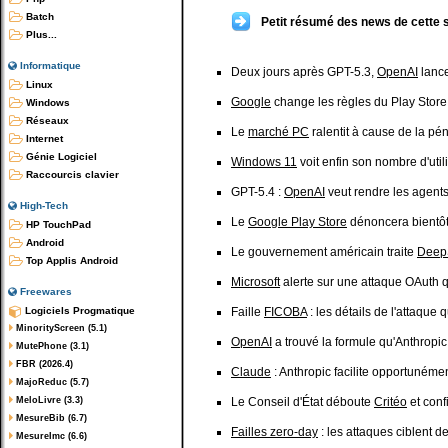
Batch
Petit résumé des news de cette 
Plus...
Informatique
Deux jours après GPT-5.3,
OpenAI
lanc
Linux
Google
change les règles du Play Store
Windows
Réseaux
Le
marché PC
ralentit à cause de la p
Internet
Génie Logiciel
Windows 11
voit enfin son nombre d'util
Raccourcis clavier
GPT-5.4 :
OpenAI
veut rendre les agents 
High-Tech
Le
Google Play Store
dénoncera bientôt 
HP TouchPad
Android
Le gouvernement américain traite
Deep
Top Applis Android
Microsoft
alerte sur une attaque OAuth q
Freewares
Logiciels Progmatique
Faille
FICOBA
: les détails de l'attaque
MinorityScreen (5.1)
OpenAI
a trouvé la formule qu'Anthropi
MutePhone (3.1)
FBR (2026.4)
Claude
: Anthropic facilite opportunéme
MajoReduc (5.7)
MeloLivre (3.3)
Le Conseil d'État déboute
Critéo
et conf
MesureBib (6.7)
Failles zero-day
: les attaques ciblent 
MesureImc (6.6)