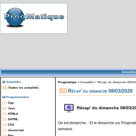
Actualité
Actualités
Progmatique
>
Actualités
>
Récap' du dimanche 08/03
Toutes les actualités
Récap' du dimanche 08/03/2026
Programmation
Cpp
Récap' du dimanche 08/03/2
Java
HTML4
XHTML
On est dimanche... Et le dimanche sur Progmatiq
CSS
semaine.
Javascript
Php