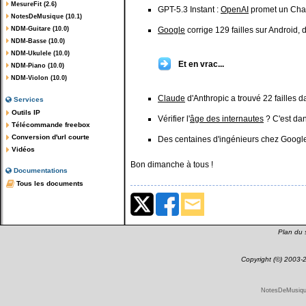
MesureFit (2.6)
GPT-5.3 Instant :
OpenAI
promet un ChatG
NotesDeMusique (10.1)
NDM-Guitare (10.0)
Google
corrige 129 failles sur Android, 
NDM-Basse (10.0)
NDM-Ukulele (10.0)
Et en vrac...
NDM-Piano (10.0)
NDM-Violon (10.0)
Claude
d'Anthropic a trouvé 22 failles 
Services
Outils IP
Vérifier l'
âge des internautes
? C'est dan
Télécommande freebox
Conversion d'url courte
Des centaines d'ingénieurs chez Google e
Vidéos
Bon dimanche à tous !
Documentations
Tous les documents
Plan du s
Copyright (©) 2003
NotesDeMusique