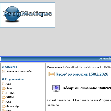
Actualité
Actualités
Progmatique
>
Actualités
>
Récap' du dimanche 15/02
Toutes les actualités
Récap' du dimanche 15/02/2026
Programmation
Cpp
Récap' du dimanche 15/02/2
Java
HTML4
XHTML
On est dimanche... Et le dimanche sur Progmatiq
CSS
semaine.
Javascript
Php