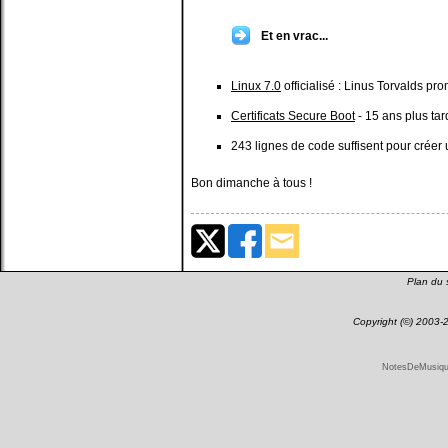
Et en vrac...
Linux 7.0
officialisé : Linus Torvalds pr
Certificats Secure Boot
- 15 ans plus tar
243 lignes de code suffisent pour créer
Bon dimanche à tous !
Plan du s
Copyright (©) 2003
NotesDeMusique