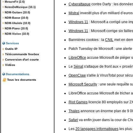
MesureFit (2.6)
Cyberattaque
contre Darty : les données
NotesDeMusique (10.1)
NDM-Guitare (10.0)
Mistral
investit plus d'un milliard d’eu
NDM-Basse (10.0)
Windows 11
: Microsoft a corrigé une im
NDM-Ukulele (10.0)
NDM-Piano (10.0)
Windows 11
: Microsoft corrige six fail
NDM-Violon (10.0)
Bannières cookies : la
CNIL
met en deme
Services
Patch Tuesday de Microsoft : une alerte 
Outils IP
Télécommande freebox
LibreOffice
accuse Microsoft de piéger s
Conversion d'url courte
Vidéos
Le
Sénat
s'attaque de front aux « proxé
Documentations
OpenClaw
s'allie à VirusTotal pour séc
Tous les documents
Microsoft Security
: une seule requête su
LibreOffice accuse Microsoft de tricher 
Riot Games
licencie 80 employés sur 2
Thales
annonce un énorme plan de 9 000
Safari
va enfin jouer dans la cour de C
Les
20 langages informatiques
les plus