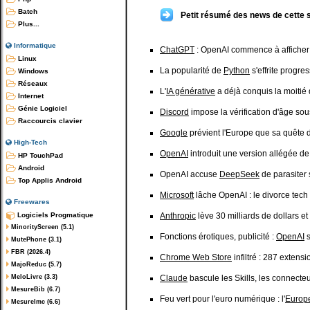
Batch
Petit résumé des news de cette 
Plus...
Informatique
ChatGPT
: OpenAI commence à afficher 
Linux
La popularité de
Python
s'effrite progre
Windows
Réseaux
L'
IA générative
a déjà conquis la moitié
Internet
Génie Logiciel
Discord
impose la vérification d'âge sou
Raccourcis clavier
Google
prévient l'Europe que sa quête d
High-Tech
OpenAI
introduit une version allégée de
HP TouchPad
Android
OpenAI accuse
DeepSeek
de parasiter s
Top Applis Android
Microsoft
lâche OpenAI : le divorce tech
Freewares
Logiciels Progmatique
Anthropic
lève 30 milliards de dollars et
MinorityScreen (5.1)
Fonctions érotiques, publicité :
OpenAI
s
MutePhone (3.1)
FBR (2026.4)
Chrome Web Store
infiltré : 287 extens
MajoReduc (5.7)
MeloLivre (3.3)
Claude
bascule les Skills, les connecteur
MesureBib (6.7)
Feu vert pour l'euro numérique : l'
Europ
MesureImc (6.6)