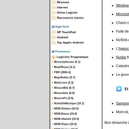
Réseaux
Window
Internet
Génie Logiciel
Microsof
Raccourcis clavier
Chaos 
High-Tech
Fuite d
HP TouchPad
Android
NVIDIA c
Top Applis Android
L'
Agenc
Freewares
Logiciels Progmatique
Nvidia
f
MinorityScreen (5.1)
Catastr
MutePhone (3.1)
FBR (2026.4)
Le gouv
MajoReduc (5.7)
MeloLivre (3.3)
MesureBib (6.7)
Et
MesureImc (6.6)
MesureFit (2.6)
Samsun
NotesDeMusique (10.1)
NDM-Guitare (10.0)
Mort-né
NDM-Basse (10.0)
NDM-Ukulele (10.0)
Bon dimanche à
NDM-Piano (10.0)