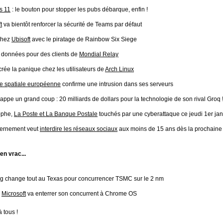
s 11
: le bouton pour stopper les pubs débarque, enfin !
t
va bientôt renforcer la sécurité de Teams par défaut
chez
Ubisoft
avec le piratage de Rainbow Six Siege
e données pour des clients de
Mondial Relay
rée la panique chez les utilisateurs de
Arch Linux
e spatiale européenne
confirme une intrusion dans ses serveurs
rappe un grand coup : 20 milliards de dollars pour la technologie de son rival Groq 
ophe,
La Poste et La Banque Postale
touchés par une cyberattaque ce jeudi 1er ja
ernement veut
interdire les réseaux sociaux
aux moins de 15 ans dès la prochaine 
 en vrac...
g
change tout au Texas pour concurrencer TSMC sur le 2 nm
,
Microsoft
va enterrer son concurrent à Chrome OS
 tous !