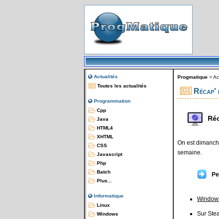
Actualités
Progmatique
>
Ac
Toutes les actualités
Récap' 
Programmation
Cpp
Réc
Java
HTML4
XHTML
On est dimanche
CSS
semaine.
Javascript
Php
Batch
Pe
Plus...
Informatique
Window
Linux
Sur Ste
Windows