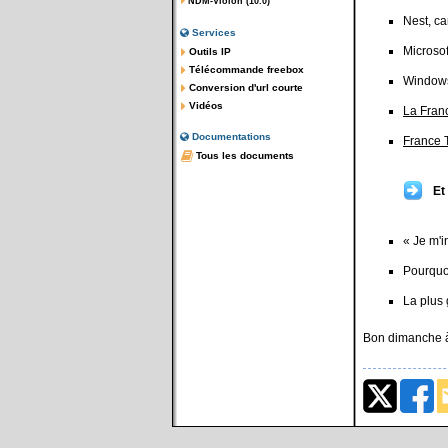
NDM-Violon (10.0)
Nest, ca
Services
Microsof
Outils IP
Télécommande freebox
Windows
Conversion d'url courte
Vidéos
La Fran
Documentations
France T
Tous les documents
Et
« Je m'
Pourquoi
La plus
Bon dimanche à