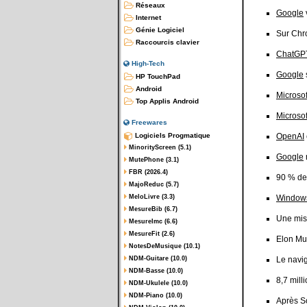
Réseaux
Google
Internet
Génie Logiciel
Sur Ch
Raccourcis clavier
ChatGPT
High-Tech
Google
HP TouchPad
Android
Microsof
Top Applis Android
Microsof
Freewares
Logiciels Progmatique
OpenAI
MinorityScreen (5.1)
Google
MutePhone (3.1)
FBR (2026.4)
90 % de
MajoReduc (5.7)
MeloLivre (3.3)
Window
MesureBib (6.7)
Une mis
MesureImc (6.6)
MesureFit (2.6)
Elon Mu
NotesDeMusique (10.1)
NDM-Guitare (10.0)
Le navi
NDM-Basse (10.0)
8,7 mill
NDM-Ukulele (10.0)
NDM-Piano (10.0)
Après S