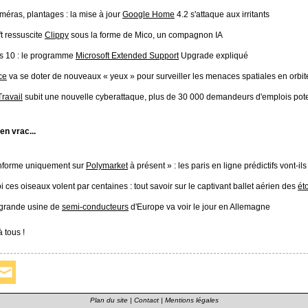
méras, plantages : la mise à jour
Google Home
4.2 s'attaque aux irritants
t ressuscite
Clippy
sous la forme de Mico, un compagnon IA
 10 : le programme
Microsoft Extended Support
Upgrade expliqué
ce
va se doter de nouveaux « yeux » pour surveiller les menaces spatiales en orbit
ravail
subit une nouvelle cyberattaque, plus de 30 000 demandeurs d'emplois pot
 en vrac...
informe uniquement sur
Polymarket
à présent » : les paris en ligne prédictifs vont-il
 ces oiseaux volent par centaines : tout savoir sur le captivant ballet aérien des
ét
 grande usine de
semi-conducteurs
d'Europe va voir le jour en Allemagne
 tous !
Plan du site
|
Contact
|
Mentions légales