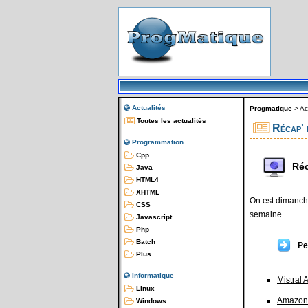
Actualités
Progmatique
>
Ac
Toutes les actualités
Récap' 
Programmation
Cpp
Réc
Java
HTML4
XHTML
On est dimanche
CSS
semaine.
Javascript
Php
Batch
Pe
Plus...
Informatique
Mistral A
Linux
Amazon
Windows