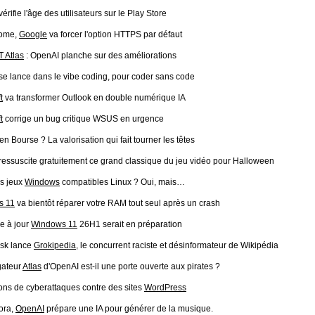
vérifie l'âge des utilisateurs sur le Play Store
rome,
Google
va forcer l'option HTTPS par défaut
 Atlas
: OpenAI planche sur des améliorations
se lance dans le vibe coding, pour coder sans code
t
va transformer Outlook en double numérique IA
t
corrige un bug critique WSUS en urgence
en Bourse ? La valorisation qui fait tourner les têtes
ressuscite gratuitement ce grand classique du jeu vidéo pour Halloween
s jeux
Windows
compatibles Linux ? Oui, mais…
s 11
va bientôt réparer votre RAM tout seul après un crash
e à jour
Windows 11
26H1 serait en préparation
sk lance
Grokipedia
, le concurrent raciste et désinformateur de Wikipédia
gateur
Atlas
d'OpenAI est-il une porte ouverte aux pirates ?
ions de cyberattaques contre des sites
WordPress
ora,
OpenAI
prépare une IA pour générer de la musique.