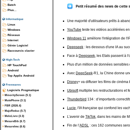
Batch
Petit résumé des news de cette 
Plus...
Informatique
Une majorité d'utilisateurs prêts à aba
Linux
YouTube
teste les vidéos accélérées en
Windows
Réseaux
Windows 11
améliore l'intégration de l'
Internet
Génie Logiciel
Deepseek
: les dessous d'une IA au suc
Raccourcis clavier
Face à
Deepseek
, les Etats passent à l'
High-Tech
Plus d'un million de données sensibles
HP TouchPad
Android
Avec
DeepSeek
-R1, la Chine donne un
Top Applis Android
Disney
+ va diffuser les films de ciném
Freewares
Logiciels Progmatique
Ubisoft
multiplie les restructurations et
MinorityScreen (5.1)
Thunderbird
134 : d’importants correctif
MutePhone (3.1)
FBR (2026.4)
Lucie
, l'IA française qui confond les va
MajoReduc (5.7)
MeloLivre (3.3)
L’avenir de
TikTok
, dans les mains de M
MesureBib (6.7)
Fin de l’
ADSL
: ces 162 communes seron
MesureImc (6.6)