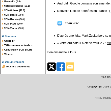
MesureFit (2.6)
Android :
Google
conteste son amende a
NotesDeMusique (10.1)
NDM-Guitare (10.0)
Nouvelle fuite de données en France :
E
NDM-Basse (10.0)
NDM-Ukulele (10.0)
Et en vrac...
NDM-Piano (10.0)
NDM-Violon (10.0)
D’après une fuite,
Mark Zuckerberg
se p
Services
Outils IP
« Votre ordinateur a été verrouillé » :
Mic
Télécommande freebox
Conversion d'url courte
Bon dimanche à tous !
Vidéos
Documentations
Tous les documents
Plan du s
Copyright (©) 2003
NotesDeMusique