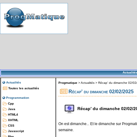
Actualité
Actualités
Progmatique
>
Actualités
>
Récap' du dimanche 02/02
Toutes les actualités
Récap' du dimanche 02/02/2025
Programmation
Cpp
Récap' du dimanche 02/02/2
Java
HTML4
XHTML
On est dimanche... Et le dimanche sur Progmatiq
CSS
semaine.
Javascript
Php