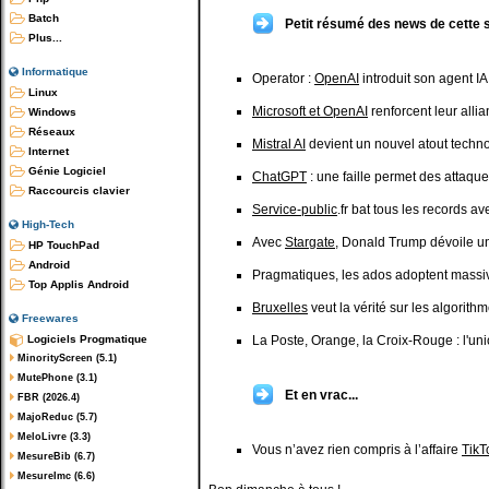
Batch
Petit résumé des news de cette 
Plus...
Informatique
Operator :
OpenAI
introduit son agent IA
Linux
Microsoft et OpenAI
renforcent leur alli
Windows
Réseaux
Mistral AI
devient un nouvel atout techno
Internet
Génie Logiciel
ChatGPT
: une faille permet des attaqu
Raccourcis clavier
Service-public
.fr bat tous les records a
High-Tech
Avec
Stargate
, Donald Trump dévoile u
HP TouchPad
Android
Pragmatiques, les ados adoptent mass
Top Applis Android
Bruxelles
veut la vérité sur les algorit
Freewares
Logiciels Progmatique
La Poste, Orange, la Croix-Rouge : l'un
MinorityScreen (5.1)
MutePhone (3.1)
Et en vrac...
FBR (2026.4)
MajoReduc (5.7)
MeloLivre (3.3)
Vous n’avez rien compris à l’affaire
TikT
MesureBib (6.7)
MesureImc (6.6)