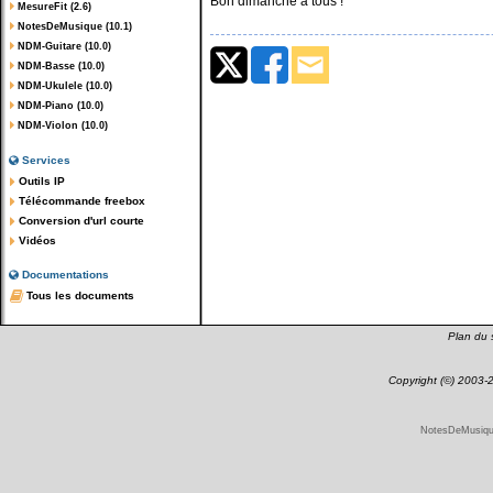
Bon dimanche à tous !
MesureFit (2.6)
NotesDeMusique (10.1)
NDM-Guitare (10.0)
NDM-Basse (10.0)
NDM-Ukulele (10.0)
NDM-Piano (10.0)
NDM-Violon (10.0)
Services
Outils IP
Télécommande freebox
Conversion d'url courte
Vidéos
Documentations
Tous les documents
Plan du s
Copyright (©) 2003
NotesDeMusique