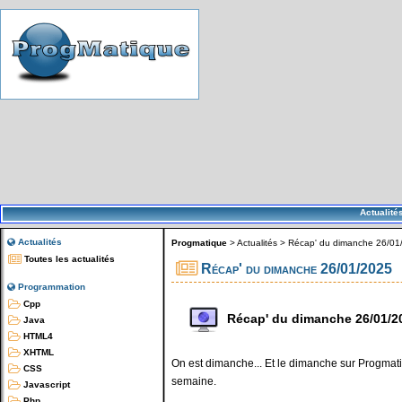
Actualité
Actualités
Progmatique
>
Actualités
>
Récap' du dimanche 26/01
Toutes les actualités
Récap' du dimanche 26/01/2025
Programmation
Cpp
Récap' du dimanche 26/01/2
Java
HTML4
XHTML
On est dimanche... Et le dimanche sur Progmatiq
CSS
semaine.
Javascript
Php