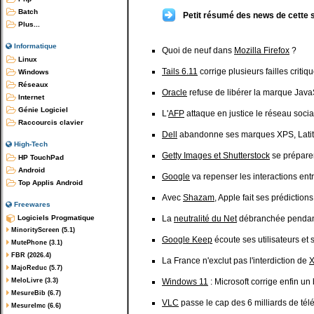
Batch
Petit résumé des news de cette 
Plus...
Informatique
Quoi de neuf dans
Mozilla Firefox
?
Linux
Tails 6.11
corrige plusieurs failles critiq
Windows
Réseaux
Oracle
refuse de libérer la marque Java
Internet
Génie Logiciel
L'
AFP
attaque en justice le réseau soci
Raccourcis clavier
Dell
abandonne ses marques XPS, Latitu
High-Tech
Getty Images et Shutterstock
se préparen
HP TouchPad
Android
Google
va repenser les interactions ent
Top Applis Android
Avec
Shazam
, Apple fait ses prédictio
Freewares
Logiciels Progmatique
La
neutralité du Net
débranchée pendant
MinorityScreen (5.1)
Google Keep
écoute ses utilisateurs et s
MutePhone (3.1)
FBR (2026.4)
La France n'exclut pas l'interdiction de
X
MajoReduc (5.7)
MeloLivre (3.3)
Windows 11
: Microsoft corrige enfin u
MesureBib (6.7)
VLC
passe le cap des 6 milliards de tél
MesureImc (6.6)