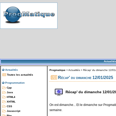
Actualité
Actualités
Progmatique
>
Actualités
>
Récap' du dimanche 12/01
Toutes les actualités
Récap' du dimanche 12/01/2025
Programmation
Cpp
Récap' du dimanche 12/01/2
Java
HTML4
XHTML
On est dimanche... Et le dimanche sur Progmatiq
CSS
semaine.
Javascript
Php