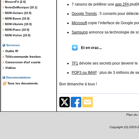
MesureFit (2.6)
7 raisons de préférer une
app 2FA
plutô
NotesDeMusique (10.1)
NDM-Guitare (10.0)
Google Trends
: 5 conseils pour détect
NDM-Basse (10.0)
Microsoft
copie l’interface de Google pou
NDM-Ukulele (10.0)
NDM-Piano (10.0)
Samsung
annonce sa technologie de s
NDM-Violon (10.0)
Services
Et en vrac...
Outils IP
Télécommande freebox
Conversion d'url courte
TF1
dévoile ses secrets pour devenir le
Vidéos
POP3 ou IMAP
: plus de 3 millions de se
Documentations
Tous les documents
Bon dimanche à tous !
Plan du s
Copyright (©) 2003