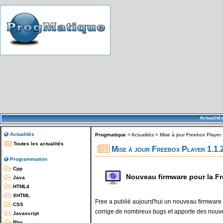
Actualité
Actualités
Progmatique
>
Actualités
>
Mise à jour Freebox Player 
Toutes les actualités
Mise à jour Freebox Player 1.1.
Programmation
Cpp
Nouveau firmware pour la F
Java
HTML4
XHTML
Free a publié aujourd'hui un nouveau firmware 
CSS
corrige de nombreux bugs et apporte des nouve
Javascript
Php