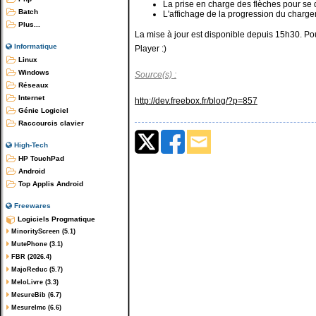
La prise en charge des flèches pour se 
Batch
L'affichage de la progression du charge
Plus...
La mise à jour est disponible depuis 15h30. Po
Informatique
Player :)
Linux
Windows
Source(s) :
Réseaux
Internet
http://dev.freebox.fr/blog/?p=857
Génie Logiciel
Raccourcis clavier
High-Tech
HP TouchPad
Android
Top Applis Android
Freewares
Logiciels Progmatique
MinorityScreen (5.1)
MutePhone (3.1)
FBR (2026.4)
MajoReduc (5.7)
MeloLivre (3.3)
MesureBib (6.7)
MesureImc (6.6)