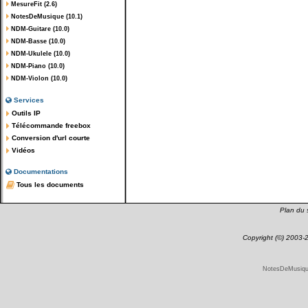
MesureFit (2.6)
NotesDeMusique (10.1)
NDM-Guitare (10.0)
NDM-Basse (10.0)
NDM-Ukulele (10.0)
NDM-Piano (10.0)
NDM-Violon (10.0)
Services
Outils IP
Télécommande freebox
Conversion d'url courte
Vidéos
Documentations
Tous les documents
Plan du s
Copyright (©) 2003
NotesDeMusique