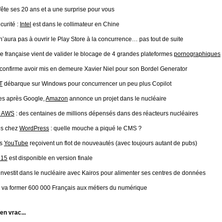
fête ses 20 ans et a une surprise pour vous
curité :
Intel
est dans le collimateur en Chine
n’aura pas à ouvrir le Play Store à la concurrence… pas tout de suite
ce française vient de valider le blocage de 4 grandes plateformes
pornographiques
confirme avoir mis en demeure Xavier Niel pour son Bordel Generator
T
débarque sur Windows pour concurrencer un peu plus Copilot
es après Google,
Amazon
annonce un projet dans le nucléaire
 AWS
: des centaines de millions dépensés dans des réacteurs nucléaires
ès chez
WordPress
: quelle mouche a piqué le CMS ?
ps
YouTube
reçoivent un flot de nouveautés (avec toujours autant de pubs)
 15
est disponible en version finale
investit dans le nucléaire avec Kairos pour alimenter ses centres de données
va former 600 000 Français aux métiers du numérique
 en vrac...