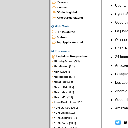
Réseaux
Ubuntu
Internet
Génie Logiciel
Cybersé
Raccourcis clavier
Google
High-Tech
La justi
HP TouchPad
Android
Orange
Top Applis Android
ChatGP
Freewares
Logiciels Progmatique
24 heur
MinorityScreen (5.1)
Amazon
MutePhone (3.1)
FBR (2026.4)
Pataqu
MajoReduc (5.7)
MeloLivre (3.3)
Les ap
MesureBib (6.7)
Android
MesureImc (6.6)
MesureFit (2.6)
Google
NotesDeMusique (10.1)
NDM-Guitare (10.0)
Amazon
NDM-Basse (10.0)
NDM-Ukulele (10.0)
Et
NDM-Piano (10.0)