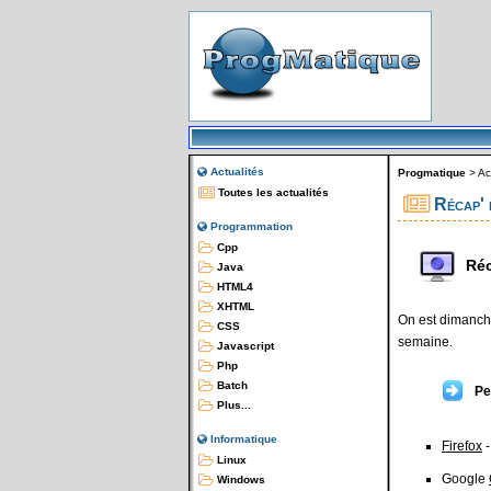
Actualités
Progmatique
>
Ac
Toutes les actualités
Récap' 
Programmation
Cpp
Réc
Java
HTML4
XHTML
On est dimanche
CSS
semaine.
Javascript
Php
Batch
Pe
Plus...
Informatique
Firefox
-
Linux
Google
Windows