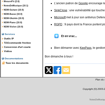
MesureFit (2.6)
L’ancien patron de
Google
encourage le 
NotesDeMusique (10.1)
NDM-Guitare (10.0)
SinkClose
: une vulnérabilité qui touc
NDM-Basse (10.0)
Microsoft
met à jour son antivirus Defen
NDM-Ukulele (10.0)
NDM-Piano (10.0)
RGPD
: 9 pays dont la France portent pl
NDM-Violon (10.0)
Services
Et en vrac...
Outils IP
Télécommande freebox
Conversion d'url courte
Bien démarrer avec
KeePass
, le gesti
Vidéos
Bon dimanche à tous !
Documentations
Tous les documents
Plan du s
Copyright (©) 2003
NotesDeMusique