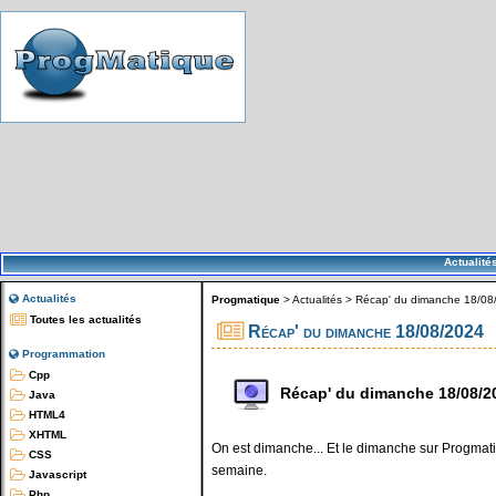
Actualité
Actualités
Progmatique
>
Actualités
>
Récap' du dimanche 18/08
Toutes les actualités
Récap' du dimanche 18/08/2024
Programmation
Cpp
Récap' du dimanche 18/08/2
Java
HTML4
XHTML
On est dimanche... Et le dimanche sur Progmatiq
CSS
semaine.
Javascript
Php