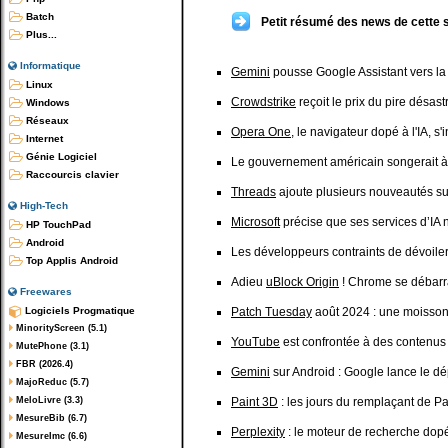
Batch
Petit résumé des news de cette 
Plus...
Informatique
Gemini
pousse Google Assistant vers la 
Linux
Crowdstrike
reçoit le prix du pire désas
Windows
Réseaux
Opera One
, le navigateur dopé à l'IA, s'
Internet
Génie Logiciel
Le gouvernement américain songerait 
Raccourcis clavier
Threads
ajoute plusieurs nouveautés s
High-Tech
Microsoft
précise que ses services d’IA 
HP TouchPad
Android
Les développeurs contraints de dévoiler
Top Applis Android
Adieu
uBlock Origin
! Chrome se débarr
Freewares
Logiciels Progmatique
Patch Tuesday
août 2024 : une moisson 
MinorityScreen (5.1)
YouTube
est confrontée à des contenus 
MutePhone (3.1)
FBR (2026.4)
Gemini
sur Android : Google lance le d
MajoReduc (5.7)
MeloLivre (3.3)
Paint 3D
: les jours du remplaçant de P
MesureBib (6.7)
Perplexity
: le moteur de recherche dopé 
MesureImc (6.6)