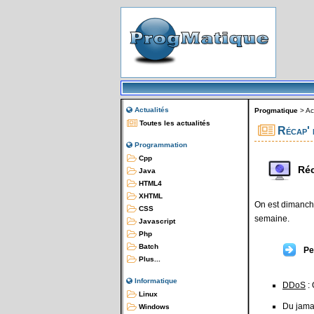
Actualités
Progmatique
>
Ac
Toutes les actualités
Récap' 
Programmation
Cpp
Réc
Java
HTML4
XHTML
On est dimanche
CSS
semaine.
Javascript
Php
Batch
Pe
Plus...
Informatique
DDoS
: 
Linux
Du jama
Windows