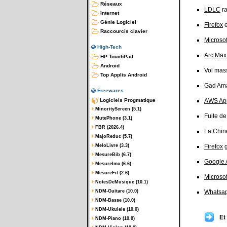
Réseaux
LDLC
r
Internet
Génie Logiciel
Firefox
e
Raccourcis clavier
Microsof
High-Tech
Arc Max
HP TouchPad
Android
Vol mass
Top Applis Android
Gad Ama
Freewares
Logiciels Progmatique
AWS App
MinorityScreen (5.1)
Fuite d
MutePhone (3.1)
FBR (2026.4)
La Chin
MajoReduc (5.7)
MeloLivre (3.3)
Firefox
g
MesureBib (6.7)
Google
MesureImc (6.6)
MesureFit (2.6)
Microsof
NotesDeMusique (10.1)
NDM-Guitare (10.0)
Whatsa
NDM-Basse (10.0)
NDM-Ukulele (10.0)
Et
NDM-Piano (10.0)