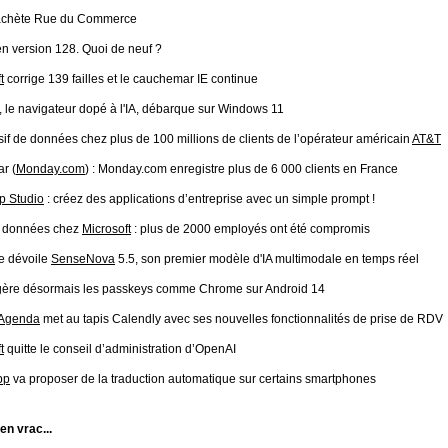
achète Rue du Commerce
n version 128. Quoi de neuf ?
t
corrige 139 failles et le cauchemar IE continue
, le navigateur dopé à l'IA, débarque sur Windows 11
if de données chez plus de 100 millions de clients de l’opérateur américain
AT&T
r (
Monday.com
) : Monday.com enregistre plus de 6 000 clients en France
 Studio
: créez des applications d’entreprise avec un simple prompt !
e données chez
Microsoft
: plus de 2000 employés ont été compromis
e dévoile
SenseNova
5.5, son premier modèle d'IA multimodale en temps réel
ère désormais les passkeys comme Chrome sur Android 14
 Agenda
met au tapis Calendly avec ses nouvelles fonctionnalités de prise de RDV
t
quitte le conseil d’administration d’OpenAI
pp
va proposer de la traduction automatique sur certains smartphones
 en vrac...