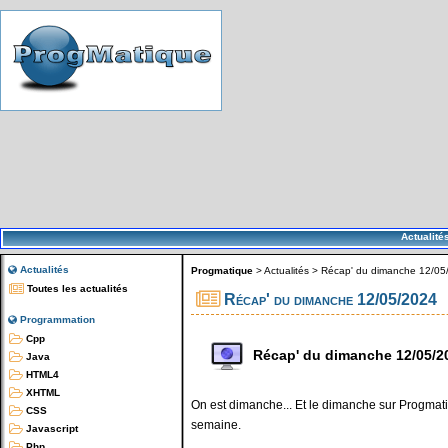
Actualité
Actualités
Progmatique
>
Actualités
>
Récap' du dimanche 12/05
Toutes les actualités
Récap' du dimanche 12/05/2024
Programmation
Cpp
Récap' du dimanche 12/05/2
Java
HTML4
XHTML
On est dimanche... Et le dimanche sur Progmatiq
CSS
semaine.
Javascript
Php