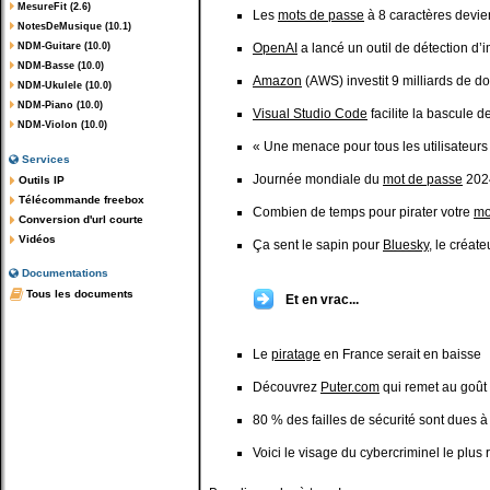
MesureFit (2.6)
Les
mots de passe
à 8 caractères devie
NotesDeMusique (10.1)
NDM-Guitare (10.0)
OpenAI
a lancé un outil de détection d
NDM-Basse (10.0)
Amazon
(AWS) investit 9 milliards de d
NDM-Ukulele (10.0)
NDM-Piano (10.0)
Visual Studio Code
facilite la bascule 
NDM-Violon (10.0)
« Une menace pour tous les utilisateur
Services
Journée mondiale du
mot de passe
2024
Outils IP
Télécommande freebox
Combien de temps pour pirater votre
mo
Conversion d'url courte
Vidéos
Ça sent le sapin pour
Bluesky
, le créat
Documentations
Tous les documents
Et en vrac...
Le
piratage
en France serait en baisse
Découvrez
Puter.com
qui remet au goût 
80 % des failles de sécurité sont dues 
Voici le visage du cybercriminel le plu