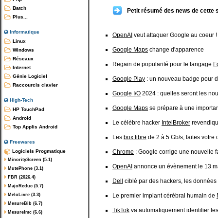
Batch
Petit résumé des news de cette 
Plus...
Informatique
OpenAI
veut attaquer Google au coeur !
Linux
Google Maps
change d'apparence
Windows
Réseaux
Regain de popularité pour le langage
F
Internet
Génie Logiciel
Google Play
: un nouveau badge pour d
Raccourcis clavier
Google I/O
2024 : quelles seront les no
High-Tech
Google Maps
se prépare à une importan
HP TouchPad
Android
Le célèbre hacker
IntelBroker
revendique
Top Applis Android
Les
box fibre
de 2 à 5 Gb/s, faites votre 
Freewares
Logiciels Progmatique
Chrome
: Google corrige une nouvelle f
MinorityScreen (5.1)
OpenAI
annonce un évènement le 13 ma
MutePhone (3.1)
FBR (2026.4)
Dell
ciblé par des hackers, les données d
MajoReduc (5.7)
MeloLivre (3.3)
Le premier implant cérébral humain de
MesureBib (6.7)
TikTok
va automatiquement identifier le
MesureImc (6.6)