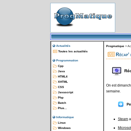
Actualités
Progmatique
>
Ac
Toutes les actualités
Récap' 
Programmation
Cpp
Réc
Java
HTML4
XHTML
On est dimanche
CSS
semaine.
Javascript
Php
Batch
Pe
Plus...
Informatique
Steam
a
Linux
Microsof
Windows