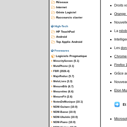
Réseaux
Droits v
Internet
Génie Logiciel
Orange 
Raccourcis clavier
Nouvelle
High-Tech
La
néob
HP TouchPad
Android
Intellige
Top Applis Android
Les
don
Freewares
Logiciels Progmatique
Chrome
MinorityScreen (5.1)
Firefox 
MutePhone (3.1)
FBR (2026.4)
Grâce au
MajoReduc (5.7)
MeloLivre (3.3)
Nouveau
MesureBib (6.7)
Elon Mu
MesureImc (6.6)
MesureFit (2.6)
NotesDeMusique (10.1)
Et
NDM-Guitare (10.0)
NDM-Basse (10.0)
NDM-Ukulele (10.0)
Microsof
NDM-Piano (10.0)