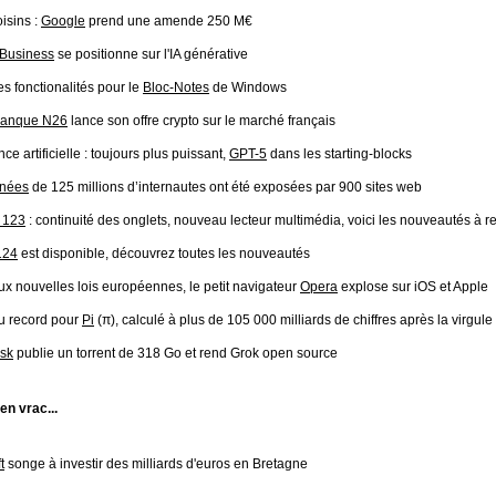
oisins :
Google
prend une amende 250 M€
Business
se positionne sur l'IA générative
s fonctionalités pour le
Bloc-Notes
de Windows
anque N26
lance son offre crypto sur le marché français
nce artificielle : toujours plus puissant,
GPT-5
dans les starting-blocks
nées
de 125 millions d’internautes ont été exposées par 900 sites web
 123
: continuité des onglets, nouveau lecteur multimédia, voici les nouveautés à re
124
est disponible, découvrez toutes les nouveautés
x nouvelles lois européennes, le petit navigateur
Opera
explose sur iOS et Apple
 record pour
Pi
(π), calculé à plus de 105 000 milliards de chiffres après la virgule 
sk
publie un torrent de 318 Go et rend Grok open source
 en vrac...
t
songe à investir des milliards d'euros en Bretagne