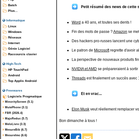
Batch
Petit résumé des news de cette 
Plus...
Informatique
Word
a 40 ans, et toutes ses dents !
Linux
Fin des mots de passe ?
Amazon
se met
Windows
Réseaux
Des hackers pro-russes lancent une cy
Internet
Génie Logiciel
Le patron de
Microsoft
regrette d'avoi
Raccourcis clavier
La perspective de nouveaux produits fina
High-Tech
NVIDIA et AMD
se prépareraient à sort
HP TouchPad
Android
Threads
est finalement un succès avec 1
Top Applis Android
Freewares
Et en vrac...
Logiciels Progmatique
MinorityScreen (5.1)
MutePhone (3.1)
Elon Musk
veut réellement remplacer vo
FBR (2026.4)
MajoReduc (5.7)
Bon dimanche à tous !
MeloLivre (3.3)
MesureBib (6.7)
MesureImc (6.6)