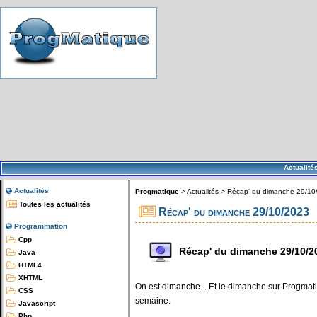
Actualité
Actualités
Progmatique
>
Actualités
>
Récap' du dimanche 29/10
Toutes les actualités
Récap' du dimanche 29/10/2023
Programmation
Cpp
Récap' du dimanche 29/10/2
Java
HTML4
XHTML
On est dimanche... Et le dimanche sur Progmatiq
CSS
semaine.
Javascript
Php