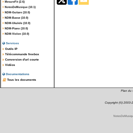
MesureFit (2.6)
NotesDeMusique (10.1)
NDM-Guitare (10.0)
NDM-Basse (10.0)
NDM-Ukulele (10.0)
NDM-Piano (10.0)
NDM-Violon (10.0)
Services
Outils IP
Télécommande freebox
Conversion d'url courte
Vidéos
Documentations
Tous les documents
Plan du s
Copyright (©) 2003
NotesDeMusique