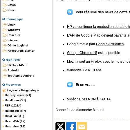
Batch
Plus...
Petit résumé des news de cette 
Informatique
Linux
HP va continuer la production de tablett
Windows
Réseaux
L'
API de Google Map
devient payante au
Internet
Google met à jour
Google Actualités
Génie Logiciel
Raccourcis clavier
Google Chrome 15
est disponible
High-Tech
Mozilla sort un
Firefox avec le moteur d
HP TouchPad
Windows XP a 10 ans
Android
Top Applis Android
Et en vrac...
Freewares
Logiciels Progmatique
MinorityScreen (5.1)
Vidéo : Dites
NON à l'ACTA
MutePhone (3.1)
FBR (2026.4)
Bonne fin de dimanche à tous !
MajoReduc (5.7)
MeloLivre (3.3)
MesureBib (6.7)
MesureImc (6.6)