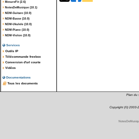
MesureFit (2.6)
NotesDeMusique (10.1)
NDM-Guitare (10.0)
NDM-Basse (10.0)
NDM-Ukulele (10.0)
NDM-Piano (10.0)
NDM-Violon (10.0)
Services
Outils IP
Télécommande freebox
Conversion d'url courte
Vidéos
Documentations
Tous les documents
Plan du s
Copyright (©) 2003
NotesDeMusique