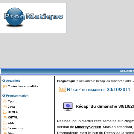
Actualité
Actualités
Progmatique
>
Actualités
>
Récap' du dimanche 30/10
Toutes les actualités
Récap' du dimanche 30/10/2011
Programmation
Cpp
Récap' du dimanche 30/10/2
Java
HTML4
XHTML
Pas beaucoup d'actus cette semaine sur Progma
CSS
version de
MinorityScreen
. Mais en attendant,
Javascript
Progmatique, c'est le jour du Récap' de la semai
Php