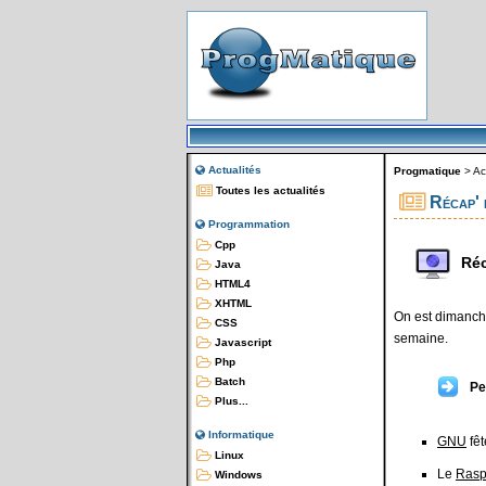
Actualités
Progmatique
>
Ac
Toutes les actualités
Récap' 
Programmation
Cpp
Réc
Java
HTML4
XHTML
On est dimanche
CSS
semaine.
Javascript
Php
Batch
Pe
Plus...
Informatique
GNU
fêt
Linux
Le
Rasp
Windows