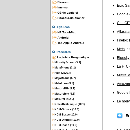
Réseaux
Epic G
Internet
Génie Logiciel
Google
Raccourcis clavier
ChatGP
High-Tech
Atlassia
HP TouchPad
Android
Firefox 
Top Applis Android
Meta
int
Freewares
Logiciels Progmatique
Bluesky
MinorityScreen (5.1)
La
FTC
MutePhone (3.1)
FBR (2026.4)
Mistral A
MajoReduc (5.7)
MeloLivre (3.3)
Amazon
MesureBib (6.7)
Google
MesureImc (6.6)
MesureFit (2.6)
Le nouv
NotesDeMusique (10.1)
NDM-Guitare (10.0)
NDM-Basse (10.0)
Et
NDM-Ukulele (10.0)
NDM-Piano (10.0)