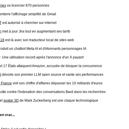
ames
va licencier 870 personnes
enterre l'affichage simplifié de Gmail
T
est autorisé à chercher sur internet
n
met à jour Jira tout en augmentant ses tarifs
118
est là avec son traducteur local de sites web
roduit un chatbot Meta AI et d'étonnants personnages IA
: Une utilisation record après l'annonce d'un X payant
et 17 États attaquent Amazon, accusée de bloquer la concurrence
I
dévoile son premier LLM open source et vante ses performances
 France
voit son chiffre d'affaires dépasser les 10 milliards d'euros
lutte contre l'indexation des conversations Bard dans les recherches
el
avatar 3D
de Mark Zuckerberg est une claque technologique
 en vrac...