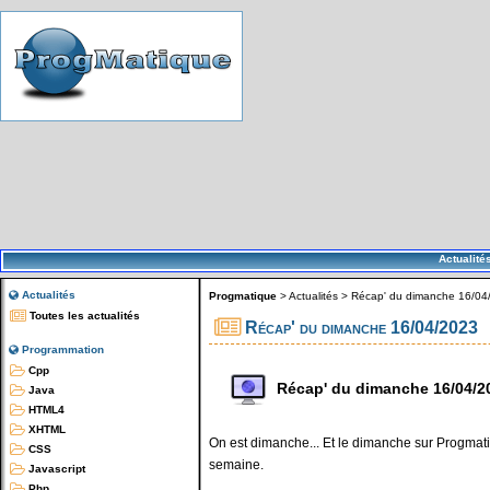
Actualité
Actualités
Progmatique
>
Actualités
>
Récap' du dimanche 16/04
Toutes les actualités
Récap' du dimanche 16/04/2023
Programmation
Cpp
Récap' du dimanche 16/04/2
Java
HTML4
XHTML
On est dimanche... Et le dimanche sur Progmatiq
CSS
semaine.
Javascript
Php