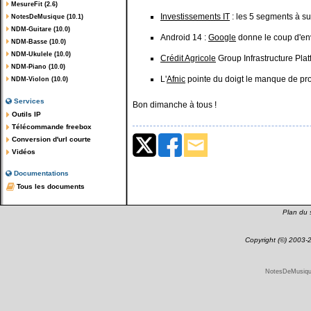
MesureFit (2.6)
Investissements IT
: les 5 segments à sur
NotesDeMusique (10.1)
NDM-Guitare (10.0)
Android 14 :
Google
donne le coup d'env
NDM-Basse (10.0)
NDM-Ukulele (10.0)
Crédit Agricole
Group Infrastructure Plat
NDM-Piano (10.0)
L'
Afnic
pointe du doigt le manque de pro
NDM-Violon (10.0)
Services
Bon dimanche à tous !
Outils IP
Télécommande freebox
Conversion d'url courte
Vidéos
Documentations
Tous les documents
Plan du s
Copyright (©) 2003
NotesDeMusique