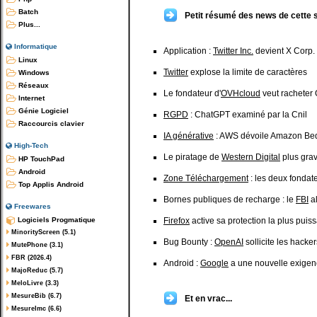
Batch
Petit résumé des news de cette 
Plus...
Informatique
Application :
Twitter Inc.
devient X Corp.
Linux
Twitter
explose la limite de caractères
Windows
Réseaux
Le fondateur d'
OVHcloud
veut racheter
Internet
Génie Logiciel
RGPD
: ChatGPT examiné par la Cnil
Raccourcis clavier
IA générative
: AWS dévoile Amazon Be
High-Tech
Le piratage de
Western Digital
plus gra
HP TouchPad
Android
Zone Téléchargement
: les deux fonda
Top Applis Android
Bornes publiques de recharge : le
FBI
al
Freewares
Logiciels Progmatique
Firefox
active sa protection la plus puis
MinorityScreen (5.1)
Bug Bounty :
OpenAI
sollicite les hack
MutePhone (3.1)
FBR (2026.4)
Android :
Google
a une nouvelle exigenc
MajoReduc (5.7)
MeloLivre (3.3)
MesureBib (6.7)
Et en vrac...
MesureImc (6.6)