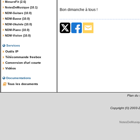
MesureFit (2.6)
NotesDeMusique (10.1)
Bon dimanche à tous !
NDM-Guitare (10.0)
NDM-Basse (10.0)
NDM-Ukulele (10.0)
NDM-Piano (10.0)
NDM-Violon (10.0)
Services
Outils IP
Télécommande freebox
Conversion d'url courte
Vidéos
Documentations
Tous les documents
Plan du s
Copyright (©) 2003
NotesDeMusique