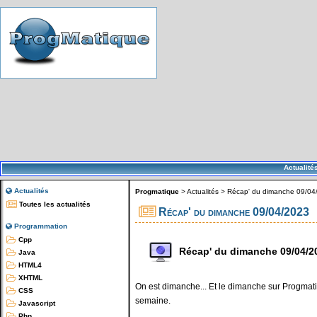
Actualité
Actualités
Progmatique
>
Actualités
>
Récap' du dimanche 09/04
Toutes les actualités
Récap' du dimanche 09/04/2023
Programmation
Cpp
Récap' du dimanche 09/04/2
Java
HTML4
XHTML
On est dimanche... Et le dimanche sur Progmatiq
CSS
semaine.
Javascript
Php