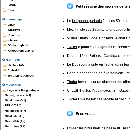
Batch
Petit résumé des news de cette 
Plus...
Informatique
Le
téléphone portable
fête ses 50 ans !
Linux
Mozilla
fête ses 25 ans, la fondation a t
Windows
Réseaux
Visual Studio Code 1.77
teste le chat C
Internet
Génie Logiciel
Twitter
a publié son algorithme : premier
Raccourcis clavier
Debian 12
en Release Candidate : ce que
High-Tech
Le
Dogecoin
monte en flèche après les
HP TouchPad
Android
Google
abandonne déjà la nouvelle limi
Top Applis Android
Tinder
travaille sur un abonnement ultr
Freewares
Logiciels Progmatique
ChatGPT
et les IA avancées : Bill Gates 
MinorityScreen (5.1)
Twitter Blue
ne fait pas recette et c'est
MutePhone (3.1)
FBR (2026.4)
MajoReduc (5.7)
Et en vrac...
MeloLivre (3.3)
MesureBib (6.7)
MesureImc (6.6)
Étude : les pires
mots de passe
utilisés