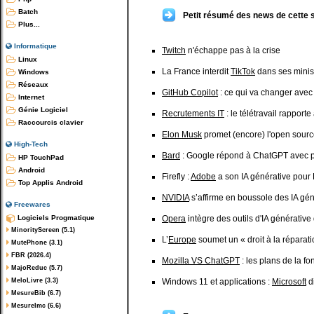
Batch
Petit résumé des news de cette 
Plus...
Informatique
Twitch
n'échappe pas à la crise
Linux
La France interdit
TikTok
dans ses minis
Windows
Réseaux
GitHub Copilot
: ce qui va changer ave
Internet
Génie Logiciel
Recrutements IT
: le télétravail rapporte
Raccourcis clavier
Elon Musk
promet (encore) l'open sourc
High-Tech
Bard
: Google répond à ChatGPT avec 
HP TouchPad
Android
Firefly :
Adobe
a son IA générative pour
Top Applis Android
NVIDIA
s’affirme en boussole des IA gén
Freewares
Logiciels Progmatique
Opera
intègre des outils d'IA générativ
MinorityScreen (5.1)
L’
Europe
soumet un « droit à la répara
MutePhone (3.1)
FBR (2026.4)
Mozilla VS ChatGPT
: les plans de la f
MajoReduc (5.7)
MeloLivre (3.3)
Windows 11 et applications :
Microsoft
di
MesureBib (6.7)
MesureImc (6.6)