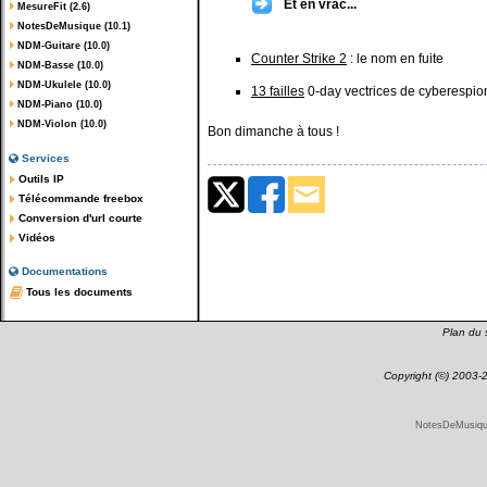
Et en vrac...
MesureFit (2.6)
NotesDeMusique (10.1)
NDM-Guitare (10.0)
Counter Strike 2
: le nom en fuite
NDM-Basse (10.0)
NDM-Ukulele (10.0)
13 failles
0-day vectrices de cyberespi
NDM-Piano (10.0)
NDM-Violon (10.0)
Bon dimanche à tous !
Services
Outils IP
Télécommande freebox
Conversion d'url courte
Vidéos
Documentations
Tous les documents
Plan du s
Copyright (©) 2003
NotesDeMusique