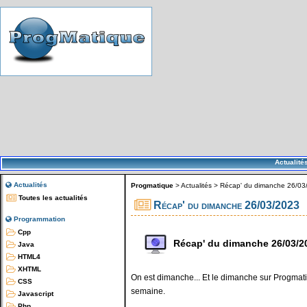
Actualité
Actualités
Progmatique
>
Actualités
>
Récap' du dimanche 26/03
Toutes les actualités
Récap' du dimanche 26/03/2023
Programmation
Cpp
Récap' du dimanche 26/03/2
Java
HTML4
XHTML
On est dimanche... Et le dimanche sur Progmatiq
CSS
semaine.
Javascript
Php